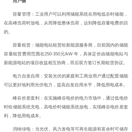
用户侧
容量管理：工业用户可以利用储能系统在用电低谷时储能，
在高峰负荷时放电，从而降低整体负荷，达到降低容量电费的目
的。
容量租赁：储能电站租赁给新能源服务商，目前国内的储能
容量租赁费用范围在250-350元/kW·年，具体定价由储能电站与
新能源电站的项目收益相互协商，而后双方签订长期租赁协议。
电力自发自用：安装光伏的家庭和工商业用户通过配置储能
可以更好地利用光伏电力，提高自发自用水平，降低用电成本。
峰谷价差套利：在实施峰谷电价的电力市场中，通过低电价
时给储能系统充电，高电价时储能系统放电，实现峰谷电价差套
利，降低用电成本。
消纳绿电：当光伏、风力发电等可再生能源有富余时可储存