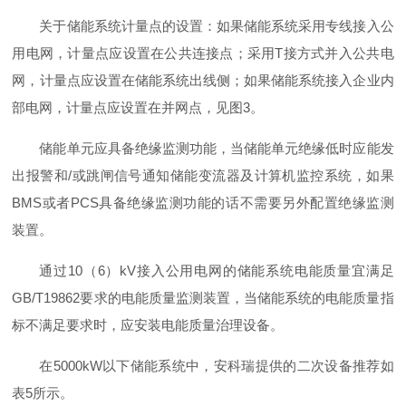
关于储能系统计量点的设置：如果储能系统采用专线接入公
用电网，计量点应设置在公共连接点；采用T接方式并入公共电
网，计量点应设置在储能系统出线侧；如果储能系统接入企业内
部电网，计量点应设置在并网点，见图3。
储能单元应具备绝缘监测功能，当储能单元绝缘低时应能发
出报警和/或跳闸信号通知储能变流器及计算机监控系统，如果
BMS或者PCS具备绝缘监测功能的话不需要另外配置绝缘监测
装置。
通过10（6）kV接入公用电网的储能系统电能质量宜满足
GB/T19862要求的电能质量监测装置，当储能系统的电能质量指
标不满足要求时，应安装电能质量治理设备。
在5000kW以下储能系统中，安科瑞提供的二次设备推荐如
表5所示。