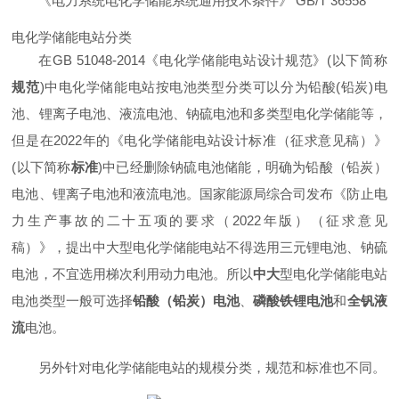
《电力系统电化学储能系统通用技术条件》 GB/T 36558
电化学储能电站分类
在GB 51048-2014《电化学储能电站设计规范》(以下简称
规范
)中电化学储能电站按电池类型分类可以分为铅酸(铅炭)电
池、锂离子电池、液流电池、钠硫电池和多类型电化学储能等，
但是在2022年的《电化学储能电站设计标准（征求意见稿）》
(以下简称
标准
)中已经删除钠硫电池储能，明确为铅酸（铅炭）
电池、锂离子电池和液流电池。国家能源局综合司发布《防止电
力生产事故的二十五项的要求（2022年版）（征求意见
稿）》，提出中大型电化学储能电站不得选用三元锂电池、钠硫
电池，不宜选用梯次利用动力电池。所以
中大
型电化学储能电站
电池类型一般可选择
铅酸（铅炭）电池
、
磷酸铁锂电池
和
全钒液
流
电池。
另外针对电化学储能电站的规模分类，规范和标准也不同。