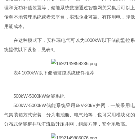
理和无功补偿装置等，储能系统数据通过智能网关采集后可以上
传至本地管理系统或者云平台，实现企业可靠、有序用电，降低
用能成本。
在这种模式下，安科瑞电气可以为1000kW以下储能监控系
统提供以下设备，见表4。
表4 1000kW以下储能监控系统硬件推荐
500kW-5000kW储能系统
500kW-5000kW储能系统采用6kV-20kV并网，一般采用电
气集装箱方式安装，分为电池舱、电气舱等，也可采用模块化的
分布式储能柜并联汇流后升压并网，组装方便，安全系数高。