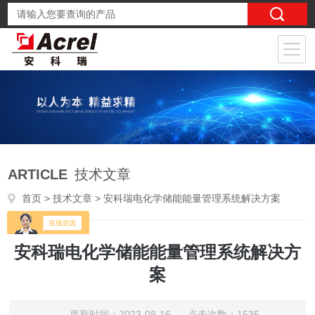
ARTICLE
技术文章
首页
>
技术文章
> 安科瑞电化学储能能量管理系统解决方案
安科瑞电化学储能能量管理系统解决方
案
更新时间：2023-08-16 点击次数：1535