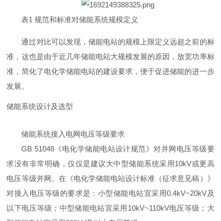
表1 规范和标准对储能系统规模定义
通过对比可以发现，储能电站的规模上限定义远超之前的标
准，这也是由于近几年储能电站大规模发展的原因，放宽功率标
准，简化了电化学储能电站的建设要求，便于促进储能的进一步
发展。
储能系统设计及选型
储能系统接入电网电压等级要求
GB 51048《电化学储能电站设计规范》对并网电压等级要
求没有非常明确，仅仅是建议大中型储能系统采用10kV或更高
电压等级并网。在《电化学储能电站设计标准（征求意见稿）》
对接入电压等级的要求是：小型储能电站宜采用0.4kV~20kV及
以下电压等级；中型储能电站宜采用10kV~110kV电压等级；大