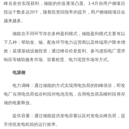
峰谷差价实现获利，储能的价值逐渐凸显。1-4月份用户侧项目
投运个数多达20个，随着投资回报率的提升，用户侧储能项目会
越来越多。
储能在不同环节存在多种盈利模式，储能盈利模式主要有以
下几种：帮助发、输、配各环节电力运营商以及终端用户降本增
效；延缓基础设施投资；通过峰谷价差套利、参与虚拟电厂需求
响应等辅助服务市场、容量租赁、电力现货市场等方式。
电源侧
电力调峰：通过储能的方式实现用电负荷的削峰填谷，即发
电厂在用电负荷低谷时段对电池充电，在用电负荷高峰时段将存
储的电量释放。
提供容量：通过储能提供发电容量以应对发电尖峰负荷，提
升传统发电机组的运行效率。