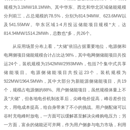
规模为3.1MW/18.1MWh。其中华东、西北和华北区域储能规模
分列前三，占总规模的78.5%，分别为814.94MW、623.6MW以
及541.55MW。华东区域1-4月投运储能项目规模*大，达
814.94MW/1514.2MWh，总数也*多，共26个。
从应用场景分布上看，“大储”依旧占据重要地位，电源侧和
电网侧项目储能规模合计占比达98%，其中电网侧储能项目共投
运24个，装机规模为1542MW/2993MWh，包括7个集中式共享
储能项目。电源侧储能项目共投运23个，装机规模为
922MW/1964.5MWh，其中大部分为新能源侧储能项目，共19
个，规模占电源侧的88%。用户侧储能项目，虽然规模体量上不
及“大储”，但各地电价机制改革后，尖峰电价提高，峰谷差价拉
大，用电成本提高，给自身带来了不小的挑战。用户侧配储可以
谷时充电峰时放电，一方面可以缓解甚至解决尖峰购电压力；另
一方面，富余的储能还可并网，作为用户侧参与电力市场，利用