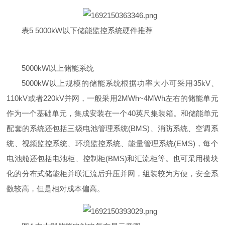
表5 5000kW以下储能监控系统硬件推荐
5000kW以上储能系统
5000kW以上规模的储能系统根据功率大小可采用35kV、
110kV或者220kV并网，一般采用2MWh~4MWh左右的储能单元
作为一个基础单元，集成安装在一个40英尺集装箱。和储能单元
配套的系统还包括三级电池管理系统(BMS)、消防系统、空调系
统、视频监控系统、环境监控系统、能量管理系统(EMS)，每个
电池舱还包括电池柜、控制柜(BMS)和汇流柜等。也可采用模块
化的分布式储能柜并联汇流后升压并网，组装较为方便，安全系
数较高，但是相对成本偏高。