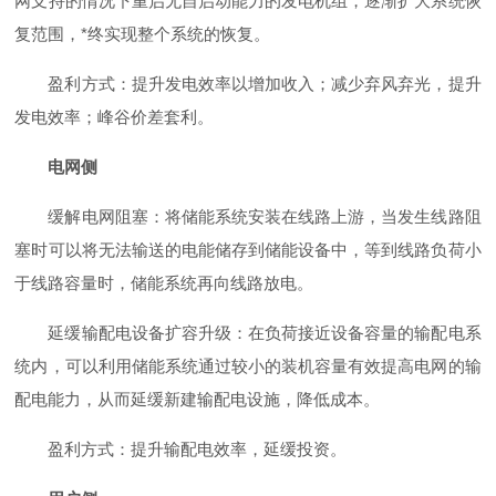
网支持的情况下重启无自启动能力的发电机组，逐渐扩大系统恢
复范围，*终实现整个系统的恢复。
盈利方式：提升发电效率以增加收入；减少弃风弃光，提升
发电效率；峰谷价差套利。
电网侧
缓解电网阻塞：将储能系统安装在线路上游，当发生线路阻
塞时可以将无法输送的电能储存到储能设备中，等到线路负荷小
于线路容量时，储能系统再向线路放电。
延缓输配电设备扩容升级：在负荷接近设备容量的输配电系
统内，可以利用储能系统通过较小的装机容量有效提高电网的输
配电能力，从而延缓新建输配电设施，降低成本。
盈利方式：提升输配电效率，延缓投资。