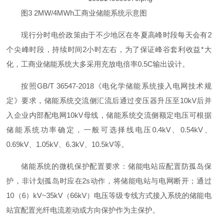
图3 2MW/4MWh工商业储能系统示意图
现行分时电价政策由于不少地区在冬夏高峰时段每天会有2
个尖峰时段，持续时间2小时左右，为了保证峰谷套利收益*大
化，工商业储能系统大多采用充放电倍率0.5C输出设计。
按照GB/T 36547-2018《电化学储能系统接入电网技术规
定》要求，储能系统交流侧汇流后通过变压器升压至10kV后并
入企业内部配电网10kV母线，储能系统交流侧额定电压可根据
储能系统功率确定，一般可选择线电压0.4kV、0.54kV、
0.69kV、1.05kV、6.3kV、10.5kV等。
储能系统的微机保护配置要求：储能电站应配置防孤岛保
护，非计划孤岛时应在2s动作，将储能电站与电网断开；通过
10（6）kV~35kV（66kV）电压等级专线方式接入系统的储能电
站宜配置光纤电流差动或方向保护作为主保护。