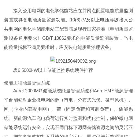
接入公用电网的电化学储能站应在并网点配置电能质量监测
装置或具备电能质量监测功能。10(6)kV及以上电压等级接入公
共电网的电化学储能电站宜配置满足现行国家标准《电能质量监
测设备通用要求》GB/T 19862要求的电能质量监测装置，当电
能质量指标不满足要求时，应安装电能质量治理设备。
表6 5000kW以上储能监控系统硬件推荐
储能工程能量管理系统
Acrel-2000MG储能系统能量管理系统和AcrelEMS能源管理
平台能够对企业微电网的源（市电、分布式光伏、微型风机）、
网（企业内部配电网）、荷（固定负荷和可调负荷）、储能系
统、新能源汽车充电负荷进行实时监测和优化控制，保护微电网
储能系统运行安全，实现不同目标下源网荷储资源之间的灵活互
动，增加多策略控制下系统的稳定运行。同时促进新能源消纳、