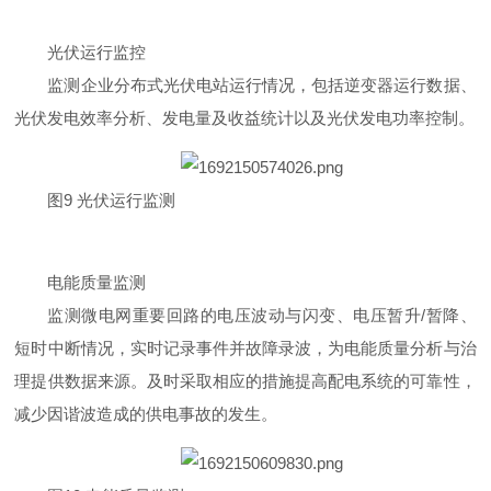
光伏运行监控
监测企业分布式光伏电站运行情况，包括逆变器运行数据、
光伏发电效率分析、发电量及收益统计以及光伏发电功率控制。
图9 光伏运行监测
电能质量监测
监测微电网重要回路的电压波动与闪变、电压暂升/暂降、
短时中断情况，实时记录事件并故障录波，为电能质量分析与治
理提供数据来源。及时采取相应的措施提高配电系统的可靠性，
减少因谐波造成的供电事故的发生。