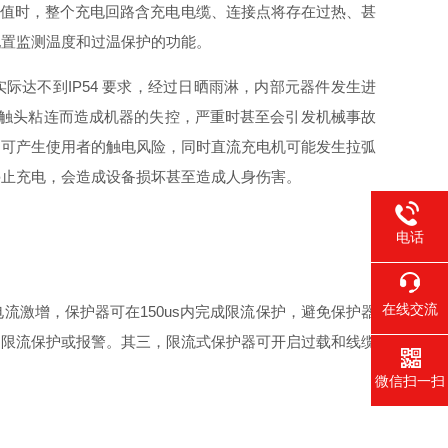
限值时，整个充电回路含充电电缆、连接点将存在过热、甚
配置监测温度和过温保护的功能。
品实际达不到IP54 要求，经过日晒雨淋，内部元器件发生进
生触头粘连而造成机器的失控，严重时甚至会引发机械事故
，可产生使用者的触电风险，同时直流充电机可能发生拉弧
停止充电，会造成设备损坏甚至造成人身伤害。
电话
在线交流
激增，保护器可在150us内完成限流保护，避免保护器
启限流保护或报警。其三，限流式保护器可开启过载和线缆
微信扫一扫