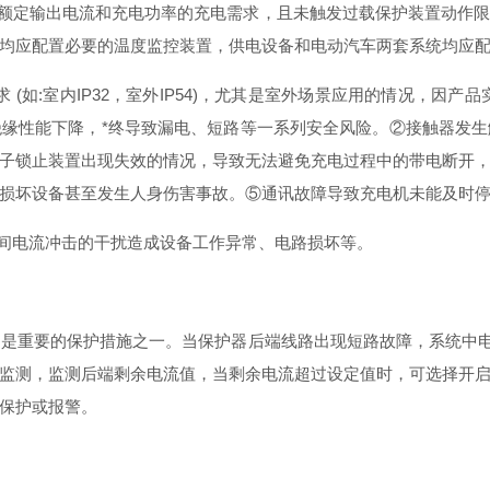
出额定输出电流和充电功率的充电需求，且未触发过载保护装置动作
均应配置必要的温度监控装置，供电设备和电动汽车两套系统均应
求 (如:室内IP32，室外IP54)，尤其是室外场景应用的情况，因产
缘性能下降，*终导致漏电、短路等一系列安全风险。②接触器发
子锁止装置出现失效的情况，导致无法避免充电过程中的带电断开
损坏设备甚至发生人身伤害事故。⑤通讯故障导致充电机未能及时
瞬间电流冲击的干扰造成设备工作异常、电路损坏等。
是重要的保护措施之一。当保护器后端线路出现短路故障，系统中电流
监测，监测后端剩余电流值，当剩余电流超过设定值时，可选择开
保护或报警。