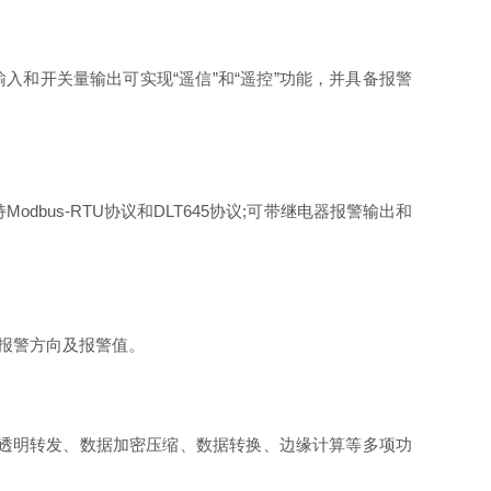
入和开关量输出可实现“遥信”和“遥控”功能，并具备报警
dbus-RTU协议和DLT645协议;可带继电器报警输出和
置报警方向及报警值。
换、透明转发、数据加密压缩、数据转换、边缘计算等多项功