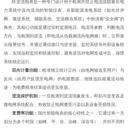
防逆流电表是一种专门设计用于检测并防止电流或能量在电
力系统中反向流动的智能仪表，在新能源发电系统（如光伏并
网、微逆系统、储能系统、交流耦合系统）中扮演着“安全阀”的
角色。其核心功能是通过实时监测电压、电流等参数，判断电流
方向，当检测到逆流（即电流从负载侧流向电网侧）时，立即发
出报警信号，并通过通信接口与逆变器、监控系统等外部设备联
动，实现远程监控和快速控制，避免逆流对电网造成冲击，保障
系统稳定运行。
双向计量功能：
精准独立统计正向（由电网输送至用户）与
反向（由用户反馈至电网）的电能数据，细致追踪能量流动轨
迹，为电费精准结算提供坚实依据。
逆流保护机制：
一旦检测到逆流现象发生，即刻
与逆变器及
微电网系统配合
，有效防止电网遭受污染以及设备受损情况。
复费率功能：
现代智能电表的核心特性之一，它通过将一天
划分为多个时段（如峰、平、谷、尖峰
、
深谷
等），并对不同时