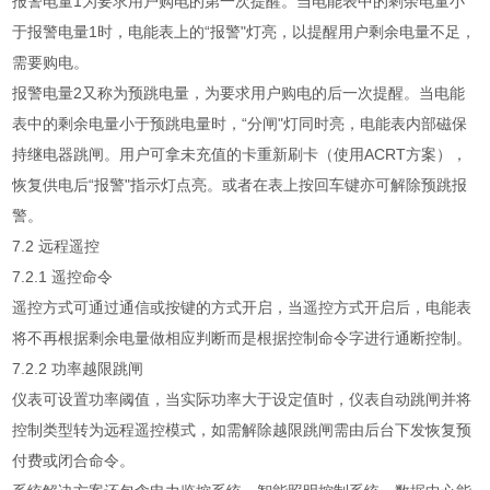
报警电量1为要求用户购电的第一次提醒。当电能表中的剩余电量小
于报警电量1时，电能表上的“报警"灯亮，以提醒用户剩余电量不足，
需要购电。
报警电量2又称为预跳电量，为要求用户购电的后一次提醒。当电能
表中的剩余电量小于预跳电量时，“分闸"灯同时亮，电能表内部磁保
持继电器跳闸。用户可拿未充值的卡重新刷卡（使用ACRT方案），
恢复供电后“报警"指示灯点亮。或者在表上按回车键亦可解除预跳报
警。
7.2 远程遥控
7.2.1 遥控命令
遥控方式可通过通信或按键的方式开启，当遥控方式开启后，电能表
将不再根据剩余电量做相应判断而是根据控制命令字进行通断控制。
7.2.2 功率越限跳闸
仪表可设置功率阈值，当实际功率大于设定值时，仪表自动跳闸并将
控制类型转为远程遥控模式，如需解除越限跳闸需由后台下发恢复预
付费或闭合命令。