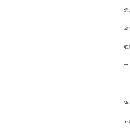
您
您
联
常
详
补