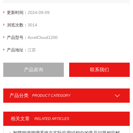
运维管理，角色管理。用户可通过WEB端以及APP端访问平
台，及时掌握光伏发电效率和发电收益。
更新时间：
2024-09-09
浏览次数：
3014
产品型号：
AcrelCloud1200
产品地址：
江苏
产品咨询
联系我们
产品分类
PRODUCT CATEGORY
相关文章
RELATED ARTICLES
智慧能源管理系统在实际应用过程中的常见问题相应解决方法分享