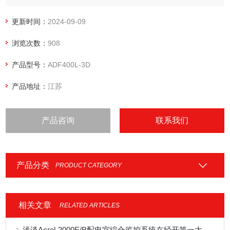
活性高，互不干扰等优势深受小区、学校、企业等的青睐，该
系列仪表支持预付费功功能。
更新时间：
2024-09-09
浏览次数：
908
产品型号：
ADF400L-3D
产品地址：
江苏
产品咨询
联系我们
产品分类
PRODUCT CATEGORY
相关文章
RELATED ARTICLES
浅谈Acrel-2000E/B配电室综合监控系统在经开第一大街南一所中的应用