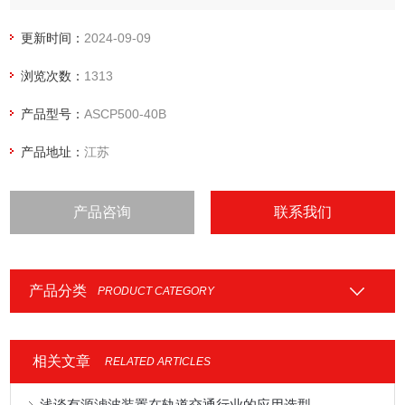
展、住宅、仓库、幼儿园、老年人建筑、集体宿舍、电动车充
电站及租赁式商场商铺、批发市场、集贸市场、甲乙丙类危险
更新时间：
2024-09-09
品库房等各种用电场所末端干、支路的线路保护。
浏览次数：
1313
产品型号：
ASCP500-40B
产品地址：
江苏
产品咨询
联系我们
产品分类
PRODUCT CATEGORY
相关文章
RELATED ARTICLES
浅谈有源滤波装置在轨道交通行业的应用选型