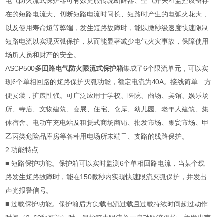
电气防火流式保护器可有效克服传统断路器、空气开关和监控设备存
在的短路电流大、切断短路电流时间长、短路时产生的电弧火花大，
以及使用寿命短等弊端，发生短路故障时，能以微秒级速度快速限制
短路电流以实现灭弧保护，从而能显著减少电气火灾事故，保障使用
场所人员和财产的安全。
ASCP500
多回路电气防火限流式保护箱
集成了6个限流单元，可以实
现6个单相回路的短路保护灭弧功能，额定电流为40A。接线简单，方
便安装，扩展性强。可广泛应用于学校、医院、商场、宾馆、娱乐场
所、寺庙、文物建筑、会展、住宅、仓库、幼儿园、老年人建筑、集
体宿舍、电动车充电站及租赁式商场商铺、批发市场、集贸市场、甲
乙丙类危险品库房等各种用电场所末端干、支路的线路保护。
2 功能特点
■ 短路保护功能。保护箱可以实时监测6个单相回路电流，当某个线
路发生短路故障时，能在150微秒内实现快速限流灭弧保护，并发出
声光报警信号。
■ 过载保护功能。保护箱后方负载电流过载且过载持续时间超过动作