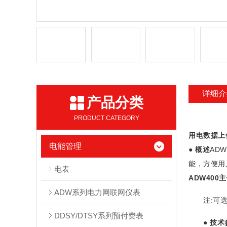
详细介
产品分类
PRODUCT CATEGORY
用电数据上
电能管理
●
概述
AD
能，方便用
电表
ADW400
ADW系列电力网联网仪表
注:可选
DDSY/DTSY系列预付费表
●
技术