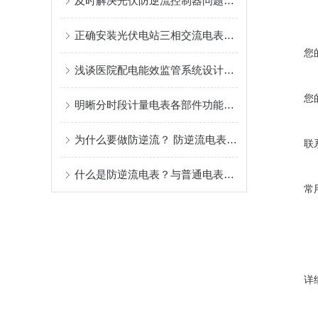
及时解决光伏防逆流控制器问题有助于提升系统稳定性与运维效率
正确安装光伏电站三相交流电表是为光伏电站运维管理提供技术支持的关键
您
浅谈医院配电能效监管系统设计和调试
您
明晰分时段计量电表各部件功能特点保障电力计量数据准确合规
为什么要做防逆流？ 防逆流电表怎么选择？
联
什么是防逆流电表？与普通电表有什么区别？哪些场景会用到防逆流电表？
常
详