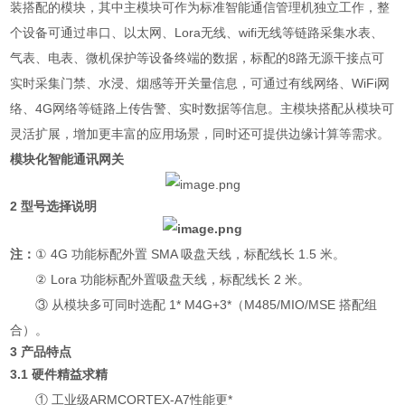
装搭配的模块，其中主模块可作为标准智能通信管理机独立工作，整
个设备可通过串口、以太网、Lora无线、wifi无线等链路采集水表、
气表、电表、微机保护等设备终端的数据，标配的8路无源干接点可
实时采集门禁、水浸、烟感等开关量信息，可通过有线网络、WiFi网
络、4G网络等链路上传告警、实时数据等信息。主模块搭配从模块可
灵活扩展，增加更丰富的应用场景，同时还可提供边缘计算等需求。
模块化智能通讯网关
2 型号选择说明
注：
① 4G 功能标配外置 SMA 吸盘天线，标配线长 1.5 米。
② Lora 功能标配外置吸盘天线，标配线长 2 米。
③ 从模块多可同时选配 1* M4G+3*（M485/MIO/MSE 搭配组
合）。
3 产品特点
3.1 硬件精益求精
① 工业级ARMCORTEX-A7性能更*