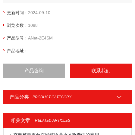
端的数据，标配的8路无源干接点可实时采集门禁、水浸、烟
感等开关量信息，可通过有线网络、WiFi网络、4G网络等链路
更新时间：
2024-09-10
上传告警、实时数据等信息。主模块搭配从模块可灵活扩展
浏览次数：
1088
产品型号：
ANet-2E4SM
产品地址：
产品咨询
联系我们
产品分类
PRODUCT CATEGORY
相关文章
RELATED ARTICLES
充电桩云平台在城镇物业小区改造中的应用