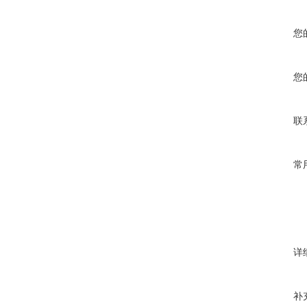
您
您
联
常
详
补