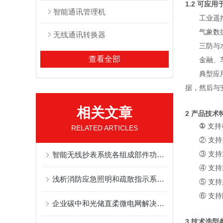
1.2 可应用
智能通讯管理机
工业遥
气象数
无线通讯转换器
三防与
查看全部
金融、
典型应用
据，然后与
相关文章
2 产品技术
①
支持
RELATED ARTICLES
② 支持
③ 支持
智能无线抄表系统各组成部件功能特点的详细介绍
④ 支
浅析消防应急照明和疏散指示系统在石化项目的应用探究
⑤ 支持
⑥ 支
企业碳中和光储直柔微电网解决方案
3 技术选型