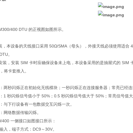
SM300/400 DTU 的正视图如图所示。
装，本设备的天线接口采用 50Ω/SMA（母头），外接天线必须使用适合
DTU。
 卡安装，安装 SIM 卡时应确保设备未上电，本设备采用的是抽屉式的 S
卡后，将卡套推入。
态：两秒闪烁正在初始化无线模块；一秒闪烁正在连接服务器；常亮已经连
：1 秒闪烁信号值小于 50%；0.5 秒闪烁信号值大于 50%；常亮信号值大
讯：与下行设备有一包数据交互闪烁一次。
络：网络数据传输闪烁。
00/400 一侧接口如图接口所示：
输入，端子方式：DC9～30V。