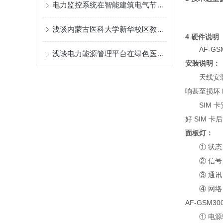
电力监控系统在智能建筑电气节能中的应用
浅谈内蒙古医科大学新华校区教学实验综合楼电能管理系统的研究与应用
4 硬件说明
AF-G
浅谈电力能源管理平台在绿色医院建设中的应用
安装说明：
天线安
响甚至损坏 
SIM
好 SIM 
面板灯：
① 状
② 信号
③ 通
④ 网
AF-GSM3
① 电源