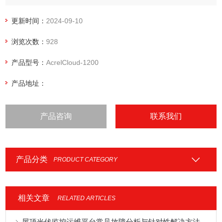
能盘活工厂固定资产，节约峰值电费，减少日常运营成本与用
电负担，而且起到了节能减排、绿色环保的效果。
更新时间：
2024-09-10
浏览次数：
928
产品型号：
AcrelCloud-1200
产品地址：
产品咨询
联系我们
产品分类
PRODUCT CATEGORY
相关文章
RELATED ARTICLES
屋顶光伏监控运维平台常见故障分析与针对性解决方法分享