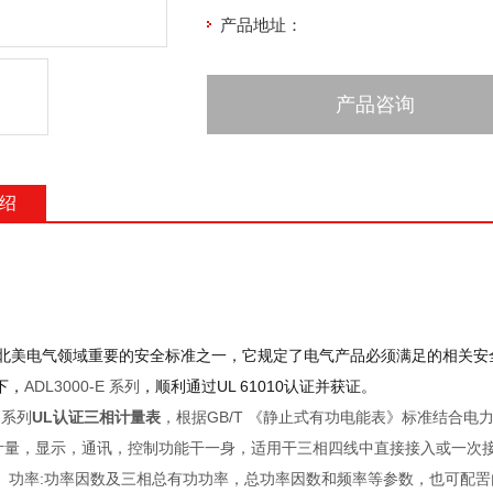
产品地址：
产品咨询
绍
10是北美电气领域重要的安全标准之一，它规定了电气产品必须满足的相关
下，
ADL3000-E 系列
，顺利通过UL 61010认证并获证。
E 系列
UL认证三相计量表
，根据GB/T 《静止式有功电能表》标准结合
集计量，显示，通讯，控制功能干一身，适用干三相四线中直接接入或一次
、功率:功率因数及三相总有功功率，总功率因数和频率等参数，也可配罟