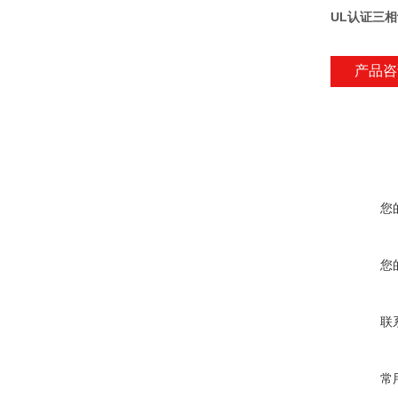
UL认证三
产品咨
您
您
联
常