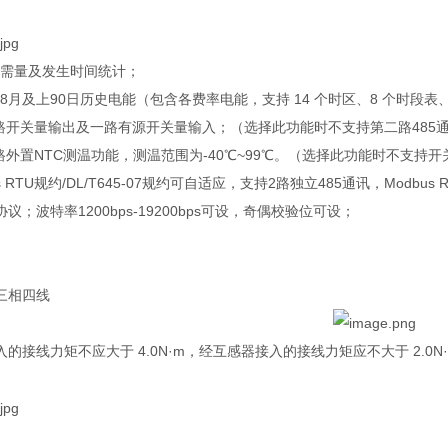
4种需量及发生时间统计；
48月及上90日历史电能（包含各费率电能，支持 14 个时区、8 个时段表、
一路开关量输出及一路有源开关量输入；（选择此功能时不支持第二路485
路外置NTC测温功能，测温范围为-40℃~99℃。（选择此功能时不支持开
us RTU规约/DL/T645-07规约可自适应，
支持2路独立485通讯，Modbus 
议；波特率1200bps-19200bps可设，奇偶校验位可设；
三相四线
的接线力矩不应大于 4.0N·m，经互感器接入的接线力矩应不大于 2.0N