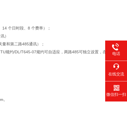
 14 个日时段、8 个费率）；
通讯）
关量和第二路485通讯）；
RTU规约/DL/T645-07规约可自适应，两路485可独立设置，亦
电话
在线交流
微信扫一扫
·m
。