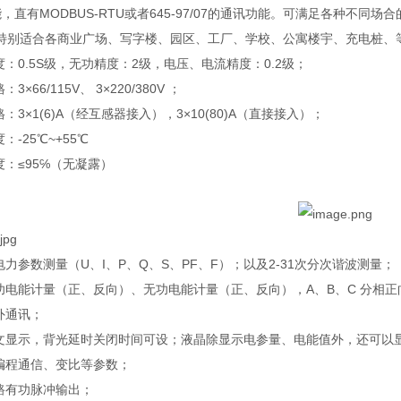
，直有MODBUS-RTU或者645-97/07的通讯功能。可满足各种不
特别适合各商业广场、写字楼、园区、工厂、学校、公寓楼宇、充电桩、
度：0.5S级，无功精度：2级，电压、电流精度：0.2级；
3×66/115V、 3×220/380V ；
格：3×1(6)A（经互感器接入），3×10(80)A（直接接入）；
：-25℃~+55℃
度：≤95℅（无凝露）
电力参数测量（U、I、P、Q、S、PF、F）；以及2-31次分次谐波测量；
有功电能计量（正、反向）、无功电能计量（正、反向），A、B、C 分相
外通讯；
中文显示，背光延时关闭时间可设；液晶除显示电参量、电能值外，还可以
可编程通信、变比等参数
；
一路有功脉冲输出
；