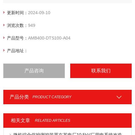
铺设方向各个位置的温度并定位温度异常点，承担整个系统的
信号采集、信号处理数据分析、超温报警、数据传输等功能。
更新时间：
2024-09-10
油气管道智能测温系统
浏览次数：
949
产品型号：
AMB400-DTS100-A04
产品地址：
产品咨询
联系我们
产品分类
PRODUCT CATEGORY
相关文章
RELATED ARTICLES
微机综合保护测控装置在某电厂10.5kV厂用电系统改造中的应用