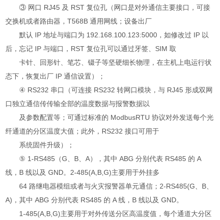
③ 网口 RJ45 及 RST 复位孔（网口是对外通信主要接口，可接
交换机或者路由器，T568B 通用网线；设备出厂
默认 IP 地址与端口为 192.168.100.123:5000，如修改过 IP 以
后，忘记 IP 与端口，RST 复位孔可以通过牙签、SIM 取
卡针、回形针、笔芯、镊子等坚硬细长物理，在主机上电运行状
态下，恢复出厂 IP 通信设置）；
④ RS232 串口（可连接 RS232 转网口模块，与 RJ45 形成双网
口独立通信传传输全部的温度数据与报警数据以
及参数配置等；可通过标准的 ModbusRTU 协议对外发送每个光
纤通道的分区温度大值；此外，RS232 接口可用于
系统固件升级）；
⑤ 1-RS485（G、B、A），其中 ABG 分别代表 RS485 的 A
线，B 线以及 GND。2-485(A,B,G)主要用于外挂多
64 路继电器模组或者与火灾报警器单元通信；2-RS485(G、B、
A)，其中 ABG 分别代表 RS485 的 A 线，B 线以及 GND。
1-485(A,B,G)主要用于对外传送分区高温度值，每个通道大分区