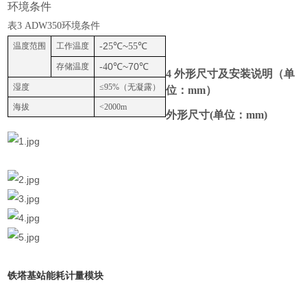
环境条件
表
3 ADW350环境条件
-2
℃
~
℃
温度范围
工作温度
5
55
-
0
℃
~70
℃
存储温度
4
4 外形尺寸及安装说明（单
湿度
≤95%（无凝露）
位：mm）
海拔
<2000m
外形尺寸(单位：mm)
铁塔基站能耗计量模块