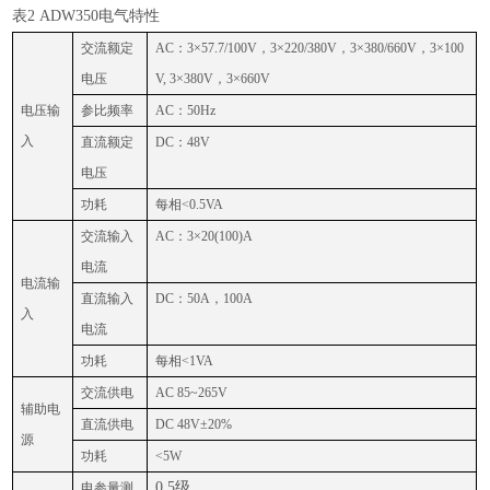
表
2 ADW350电气特性
交流额定
AC：3×57.7/100V，3×220/380V，3×380/660V，3×100
电压
V, 3×380V，3×660V
电压输
参比频率
AC：
50Hz
入
直流额定
DC：48V
电压
功耗
每相<0.5VA
交流输入
AC：3×20(100)A
电流
电流输
直流输入
DC：50A，100A
入
电流
功耗
每相<1VA
交流供电
AC 85~265V
辅助电
直流供电
DC
48V±20%
源
功耗
<
5W
0.5
级
电参量测