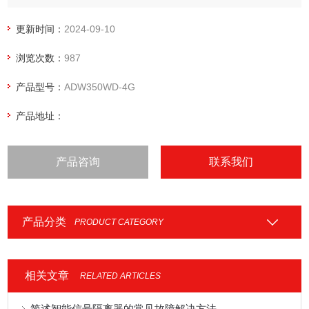
户在不同场合进行安装使用。可灵活安装于配电箱内，实现对
不同区域和不同负荷的分项电能计量、运维监管或电力监控等
更新时间：
2024-09-10
需求。铁塔基站能耗计量模块
浏览次数：
987
产品型号：
ADW350WD-4G
产品地址：
产品咨询
联系我们
产品分类
PRODUCT CATEGORY
相关文章
RELATED ARTICLES
简述智能信号隔离器的常见故障解决方法