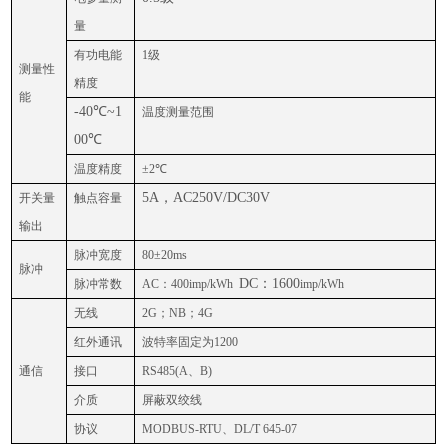
量
有功电能
1级
测量性
精度
能
-40
℃
~1
温度测量范围
00
℃
温度精度
±2℃
5A
，
AC250V/DC30V
开关量
触点容量
输出
脉冲宽度
80±20ms
脉冲
DC：1600
脉冲常数
AC：400
imp/kWh
imp/kWh
无线
2G；NB；4G
红外通讯
波特率固定为1200
通信
接口
RS485(A、B)
介质
屏蔽双绞线
协议
MODBUS-RTU、DL/T 645-07