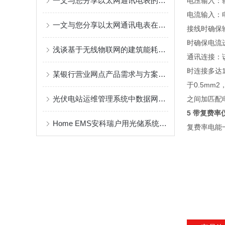
一文与您分享以太网通讯电表的正确安装步骤
电压输入：输
电流输入：
一文与您分享以太网通讯电表在实际使用过程中的常见故障解决方法
接线时确保输
时确保电流
浅谈基于无线物联网的建筑能耗监测系统探讨
通讯连接：
时连接多达
某银行营业网点产品需求与方案介绍
于0.5m
光伏电站运维管理系统中数据网关的应用
之间加匹配电
5 带复费
Home EMS安科瑞户用光储系统解决方案
复费率电能