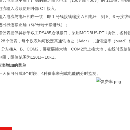
入电压应不高于产品的额定输入电压（100V 或 400V）的 120%，否则
电流输入必须使用外部 CT 接入。
入电流与电压相序一致，即 1 号线接线端接 A 相电压，则 5、6 号接
进出线连接正确（标*号端子接进线）；
该仪表提供异步半双工RS485通讯接口，采用MODBUS-RTU协议，
128个仪表，每个仪表均可设定其通讯地址（Addr），通讯速率（bua
m2，分别接A、B、COM2，屏蔽层接大地，COM2禁止接大地，布线时
阻，阻值范围为120Ω～10kΩ。
率仪表增加的菜单
一天多可分成8个时段、4种费率来完成电能的分时监测。