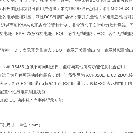
有功功率、无功功率、视在功率、频率、功率因数)以及电能监测和考核管
种外围接口功能可供用户选择：带有RS485通讯接口，采用MODBUS-
量的电参量相对应，满足DCS等接口要求；带开关量输入和继电器输出可实现
，通过面板按键来实现参数设置和控制，非常适合于实时电力监控系统。
收有功电能，EPE--释放有功电能，EQL--感性无功电能，EQC--容性无功电
功能中，DI：表示开关量输入；DO：表示开关量输出 M：表示模拟量输出；
ofibus 与 RS485 通讯不可同时选择，但可与其他所有功能任意配合使用
方法是为几种可选功能的组合，例：订货型号为 ACR320EFL(8DI2DO),接
C 表示：2 路 RS485 通讯(标配 1 路 RS485 通讯，选择+2C 表示增加 1 
择配置中性线电流测量功能
 DI 或 DO 功能时才有事件记录功能
开孔尺寸（单位：mm）