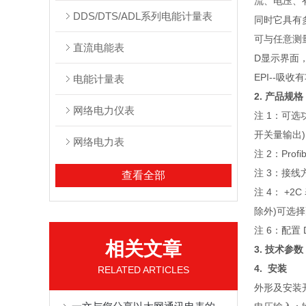
流、电压、
DDS/DTS/ADL系列电能计量表
同时它具有多
可与任意测
直流电能表
D显示界面
EPI--吸
电能计量表
2. 产品规格
网络电力仪表
注 1：可选
开关量输出)
网络电力表
注 2：Pr
注 3：接线
查看全部
注 4： +2
除外)可选
注 6：配置
相关文章
3. 技术参数
4. 安装
RELATED ARTICLES
外形及安装