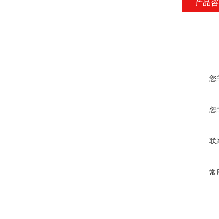
产品咨
您
您
联
常