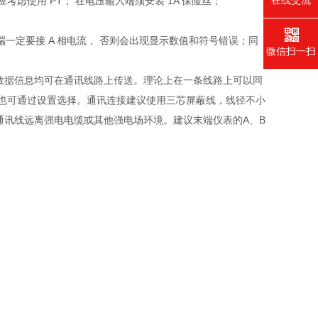
在线交流
应考虑使用 PT； 在电压输入端须安装 1A 保险丝；
线端一定要接 A 相电流， 否则会出现显示数值和符号错误；同
微信扫一扫
各种数据信息均可在通讯线路上传送。理论上在一条线路上可以同
d）也可通过设置选择。通讯连接建议使用三芯屏蔽线，线径不小
应使通讯线远离强电电缆或其他强电场环境。建议末端仪表的A、B