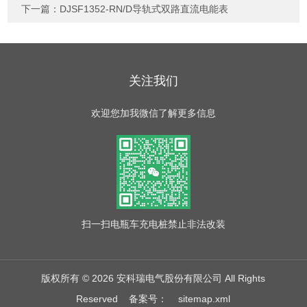
下一篇：
DJSF1352-RN/D导轨式双路直流电能表
关注我们
欢迎您加我微信了解更多信息
扫一扫
电瓶车充电桩禁止非法改装
版权所有 © 2026 安科瑞电气股份有限公司 All Rights
Reserved
备案号：
sitemap.xml