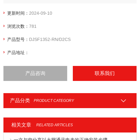
远程传输和监控。此外，它还具有多种外围接口功能，如RS-
485通讯接口，采用Modbus-RTU协议，方便用户与其他设备
更新时间：
2024-09-10
进行通信和数据交换。同时，它还可以带继电器报警输出、开
浏览次数：
781
关量输入/输出
产品型号：
DJSF1352-RN/D2CS
产品地址：
产品咨询
联系我们
产品分类
PRODUCT CATEGORY
相关文章
RELATED ARTICLES
一文与您分享以太网通讯电表的正确安装步骤