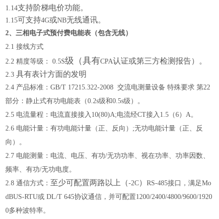
支持阶梯电价功能
。
1.1
4
可支持
或
无线通讯。
1.15
4G
NB
2
、
三相
电子式
预付费电能表
（
包含无线
）
2
.1
接线方式
级（具有
认证或第三方检测报告）。
2
.2
精度等级：
0
.5S
C
PA
具有表计方面的
发明
2
.
3
2
.
4
产品标准：
GB/T 17215.322-2008
交流电测量设备 特殊要求 第
22
部分：静止式有功电能表（
0.2s
级和
0.5s
级）。
2
.
5
电流量程：电流直接接入
10(80)A;
电流经
CT
接入
1.5
（
6
）
A
。
2
.
6
电能计量：有功电能计量（正、反向）
;
无功电能计量（正、反
向）。
2
.
7
电能测量：电流、电压、有功
/
无功功率、视在功率、功率因数、
频率、有功
/
无功电度。
至少可
配置
两路以上（
）
2
.
8
通信方式
：
-2C
RS-485
接口，满足
Mo
dBUS-RTU
或
DL/T 645
协议通信，并可配置
1200/2400/4800/9600/1920
0
多种波特率。