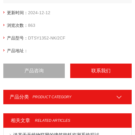
用户可通过射频卡进行预售电，操作方便，具有广阔的市场前
景。预付费电能管理表
更新时间：
2024-12-12
浏览次数：
863
产品型号：
DTSY1352-NK/2CF
产品地址：
产品咨询
联系我们
产品分类
PRODUCT CATEGORY
相关文章
RELATED ARTICLES
谈基于无线物联网的建筑能耗监测系统探讨