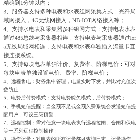
精确到1分钟以内；
3、服务器支持多种电表和水表组网采集方式：光纤局
域网接入，4G无线网接入，NB-IOT网络接入等；
4、支持水电表和采集器多种组网方式：支持电表水表
通过485总线与采集器相连，支持电表与采集器通过lor
a无线局域网相连，支持电表和水表单独插入流量卡直
接连接系统。
5、支持每块电表单独计价、复费率、阶梯电价：可对
每块电表单独设置电价、费率、阶梯电价；
4、
远程售电：财务集中管理，电量实时下发，并比对充值次
数防止；
5、
电费后付费模式：支持电费赊欠模式，后付费模式；
6、
手机短信提醒：当金额不足或金额欠费系统会发送短信提
醒用户，可设三级预警；
7、
远程控制：需对任意一块电表执行远程拉闸、合闸和保电
等一系列远程控制操作；
8、
操作记录：对电表的所有记录都可查询日志，记录操作