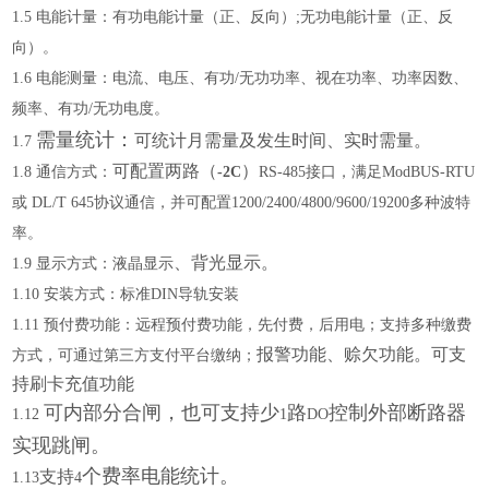
1
.5
电能计量：有功电能计量（正、反向）
;
无功电能计量（正、反
向）。
1
.6
电能测量：电流、电压、有功
/
无功功率、视在功率、功率因数、
频率、有功
/
无功电度。
需量统计：
可统计月需量及发生时间、实时需量
。
1.7
可
配置
两
路（
）
1
.
8
通信方式：
-2C
RS-485
接口，满足
ModBUS-RTU
或
DL/T 645
协议通信，并可配置
1200/2400/4800/9600/19200
多种波特
率。
、
背光显示
。
1
.
9
显示方式：液晶显示
1
.
10
安装方式：标准
DIN
导轨安装
1
.1
1
预付费功能：远程预付费功能，先付费，后用电；支持多种缴费
报警功能、
赊欠功能。
可支
方式，可通过第三方支付平台缴纳；
持刷卡充值功能
可内部分合闸，也可支持少
路
控制外部断路器
1
.1
2
1
DO
实现跳闸。
个费率电能统计。
支持
1
.1
3
4