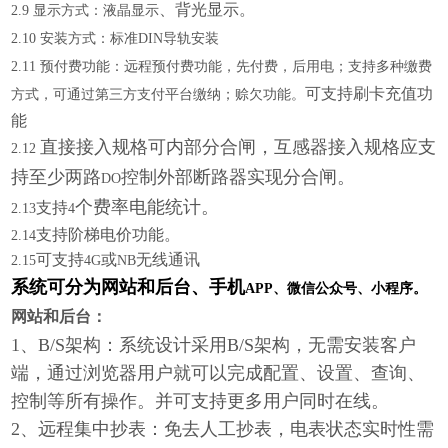
、
背光显示
。
2
.
9
显示方式：液晶显
示
2
.
10
安装方式：标准
DIN
导轨安装
2
.1
1
预付费功能：远程预付费功能，先付费，后用电；支持多种缴费
可支持刷卡充值功
方式，可通过第三方支付平台缴纳；赊欠功能。
能
直接接入规格可内部分合闸，互感器接入规格应支
2
.1
2
持至少两路
控制外部断路器实现分合闸。
DO
个费率电能统计。
支持
2
.1
3
4
支持阶梯电价功能
。
2
.1
4
可支持
或
无线通讯
2.15
4G
NB
系统可分为网站和后台、手机
APP、微信公众号、小程序。
网站和后台：
1、B/S架构：系统设计采用B/S架构，无需安装客户
端，通过浏览器用户就可以完成配置、设置、查询、
控制等所有操作。并可支持更多用户同时在线。
2、远程集中抄表：免去人工抄表，电表状态实时性需