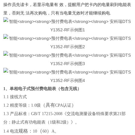
操作员先读卡，若显示电量有 效，提醒用户把卡内的电量刷到电能表
里，否则无 法再次购电，只有当电量无效时才能继续购电.
1
、单相
电子式
预付费电能表
（
包含无线
）
1
.1
接线方式
（
具有
）
1
.2
精度等级：
1.0
级
CPA
认
证
1
.3
产品标准：
GB/T 17215-2008
《交流电测量设备特殊要求第
21
部
分：静止式有功电能表（
1
级和
2
级）》。
（
规格
：
）
1
.4
电流
10
60
A
。