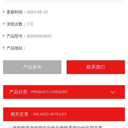
统计和分析，可用于电力运维、环保监管等在线监测类平台
中。中文显示物联网电表
更新时间：
2024-09-10
浏览次数：
770
产品型号：
ADW300/4GC
产品地址：
产品咨询
联系我们
产品分类
PRODUCT CATEGORY
相关文章
RELATED ARTICLES
浅析电弧光保护在中低压母线系统中的应用方案