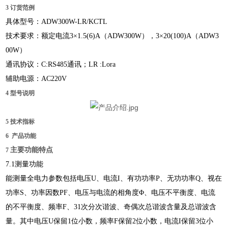
3 订货范例
具体型号：ADW300W-LR/KCTL
技术要求：额定电流3×1.5(6)A（ADW300W），3×20(100)A（ADW3
00W）
通讯协议：C:RS485通讯；LR :Lora
辅助电源：AC220V
4 型号说明
5 技术指标
6 产品功能
主要功能特点
7
7.1测量功能
能测量全电力参数包括电压U、电流I、有功功率P、无功功率Q、视在
功率S、功率因数PF、电压与电流的相角度Φ、电压不平衡度、电流
的不平衡度、频率F、31次分次谐波、奇偶次总谐波含量及总谐波含
量。其中电压U保留1位小数，频率F保留2位小数，电流I保留3位小