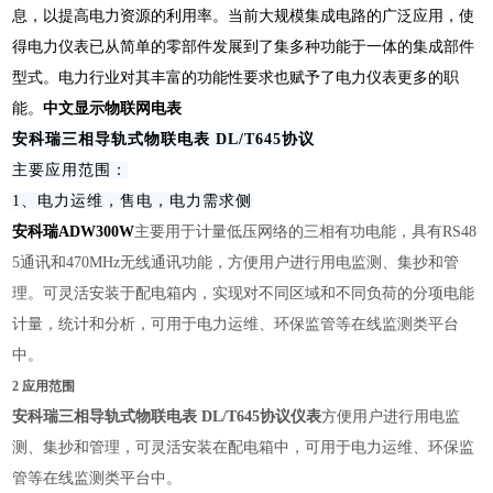
息，以提高电力资源的利用率。当前大规模集成电路的广泛应用，使
得电力仪表已从简单的零部件发展到了集多种功能于一体的集成部件
型式。电力行业对其丰富的功能性要求也赋予了电力仪表更多的职
能。
中文显示物联网电表
安科瑞
三相导轨式物联电表
DL/T645协议
主要应用范围：
1、电力运维，售电，电力需求侧
安科瑞ADW300W
主要用于计量低压网络的三相有功电能，具有RS48
5通讯和470MHz无线通讯功能，方便用户进行用电监测、集抄和管
理。可灵活安装于配电箱内，实现对不同区域和不同负荷的分项电能
计量，统计和分析，可用于电力运维、环保监管等在线监测类平台
中。
2 应用范围
安科瑞
三相导轨式物联电表
DL/T645协议
仪表
方便用户进行用电监
测、集抄和管理，可灵活安装在配电箱中，可用于电力运维、环保监
管等在线监测类平台中。