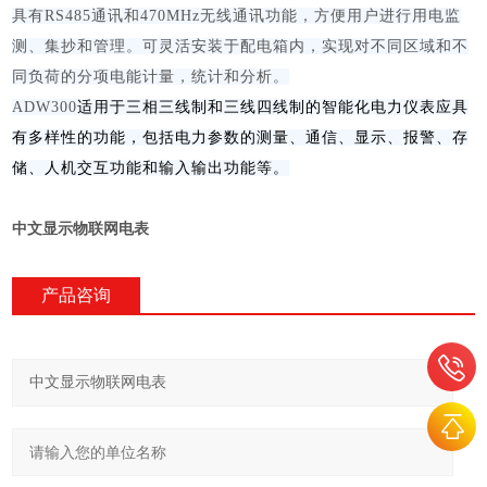
具有RS485通讯和470MHz无线通讯功能，方便用户进行用电监
测、集抄和管理。可灵活安装于配电箱内，实现对不同区域和不
同负荷的分项电能计量，统计和分析。
ADW300
适用于三相三线制和三线四线制的智能化电力仪表应具
有多样性的功能，包括电力参数的测量、通信、显示、报警、存
储、人机交互功能和输入输出功能等。
中文显示物联网电表
产品咨询