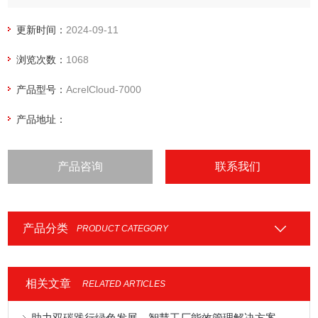
查询、报表生成等功能。能源管理功能模块则根据不同的能源
类型和需求，提供相应的管理功能，例如能耗统计、能效分
更新时间：
2024-09-11
析、节能监测等。制造业能耗成本核算
浏览次数：
1068
产品型号：
AcrelCloud-7000
产品地址：
产品咨询
联系我们
产品分类
PRODUCT CATEGORY
相关文章
RELATED ARTICLES
助力双碳践行绿色发展，智慧工厂能效管理解决方案