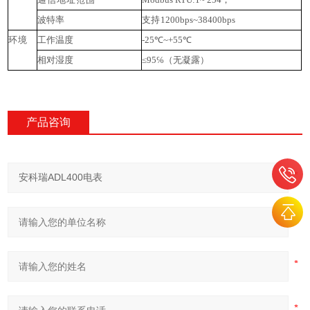
波特率
支持
1200
bps
~38400
bps
环
境
工作温度
-25
℃
~+55
℃
相对湿度
≤95℅
（无凝露）
产品咨询