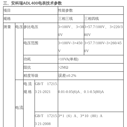
三、安科瑞ADL400电表技术参数
项目
性能参数
规格
三相三线
三相四线
测
量
电
压
参比电压
3
×
100V
、
3
×
38
3
×
57.7/100V
、
3
×
220/3
0V
80V
电压范围
3
×
100V~3
×
450
3
×
57.7/100V~3
×
260/45
V
0V
功耗
<10
VA
(
单相
)
阻抗
>2MΩ
精度等级
误差
±
0.2%
电流
GB
/T
17215.
规格
3
21-2021
0.01-0.05(6)A
、
0.
1-0.5(80)A
电
流
GB
/T
17215.
3*
1
（
6
）
A
、
3*
10
（
80
）
A
3
21-2008