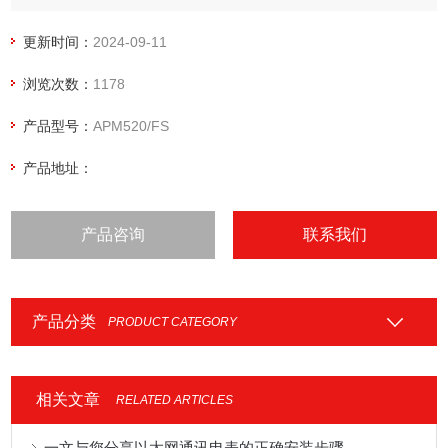
质量的综合监控。该系列仪表配有功能丰富的 DI/DO 模块、
AO 模块、无线通讯模块、漏电测温模块，可以灵活实现电气
更新时间：
2024-09-11
回路全电量测量及开关状态监控。
浏览次数：
1178
产品型号：
APM520/FS
产品地址：
产品咨询
联系我们
产品分类
PRODUCT CATEGORY
相关文章
RELATED ARTICLES
一文与您分享以太网通讯电表的正确安装步骤