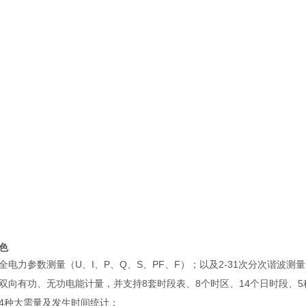
色
持全电力参数测量（U、I、P、Q、S、PF、F）；以及2-31次分次谐波测
持双向有功、无功电能计量，并支持8套时段表、8个时区、14个日时段、
持4种大需量及发生时间统计；