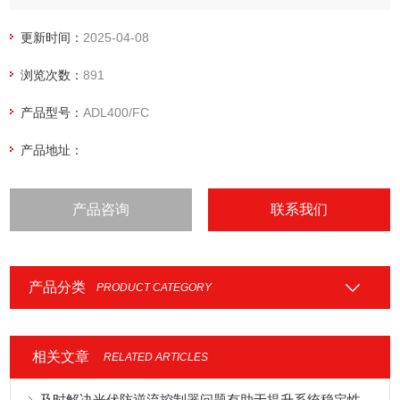
景中发挥着核心支撑作用。其核心功能不仅体现在对电能双向
流动（充电/放电）的精准计量，更延伸至储能策略优化、用电
更新时间：
2025-04-08
成本管控以及电网接入合规性保障等层面。
浏览次数：
891
产品型号：
ADL400/FC
产品地址：
产品咨询
联系我们
产品分类
PRODUCT CATEGORY
相关文章
RELATED ARTICLES
及时解决光伏防逆流控制器问题有助于提升系统稳定性与运维效率