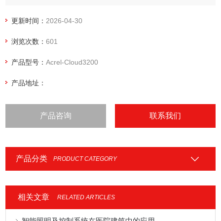
应用范围主要为企业、园区、商管物业等对内的用能计量分析
和收费业务，如商业地产集团、高校园区、 出租公寓、连锁商
更新时间：
2026-04-30
超等。商场水电预付费平台
浏览次数：
601
产品型号：
Acrel-Cloud3200
产品地址：
产品咨询
联系我们
产品分类
PRODUCT CATEGORY
相关文章
RELATED ARTICLES
智能照明及控制系统在医院建筑中的应用