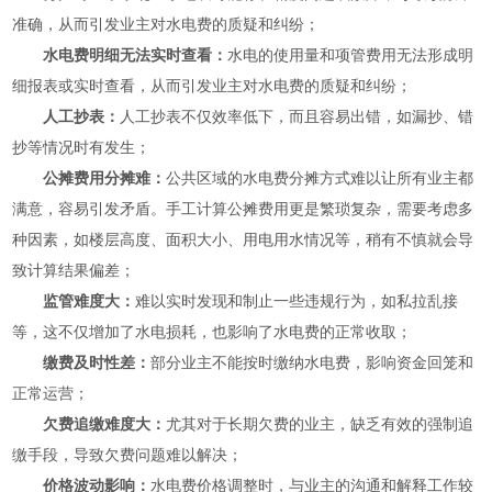
准确，从而引发业主对水电费的质疑和纠纷；
水电费明细无法实时查看：
水电的使用量和项管费用无法形成明
细报表或实时查看，从而引发业主对水电费的质疑和纠纷；
人工抄表：
人工抄表不仅效率低下，而且容易出错，如漏抄、错
抄等情况时有发生；
公摊费用分摊难：
公共区域的水电费分摊方式难以让所有业主都
满意，容易引发矛盾。手工计算公摊费用更是繁琐复杂，需要考虑多
种因素，如楼层高度、面积大小、用电用水情况等，稍有不慎就会导
致计算结果偏差；
监管难度大：
难以实时发现和制止一些违规行为，如私拉乱接
等，这不仅增加了水电损耗，也影响了水电费的正常收取；
缴费及时性差：
部分业主不能按时缴纳水电费，影响资金回笼和
正常运营；
欠费追缴难度大：
尤其对于长期欠费的业主，缺乏有效的强制追
缴手段，导致欠费问题难以解决；
价格波动影响：
水电费价格调整时，与业主的沟通和解释工作较