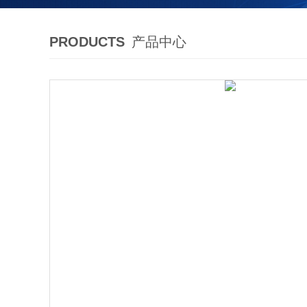
PRODUCTS
产品中心