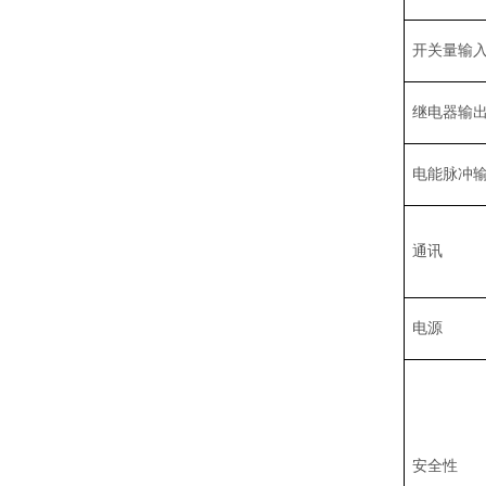
开关量输
继电器输
电能脉冲
通讯
电源
安全性