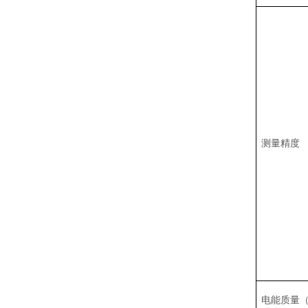
测量精度
电能质量