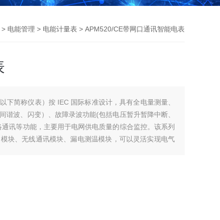
>
电能管理
>
电能计量表
> APM520/CE带网口通讯智能电表
表
（以下简称仪表）按 IEC 国际标准设计，具有全电量测量、
间谐波、闪变）、故障录波功能(包括电压暂升暂降中断、
络通讯等功能，主要用于电网供电质量的综合监控。该系列
、AO 模块、无线通讯模块、漏电测温模块，可以灵活实现电气