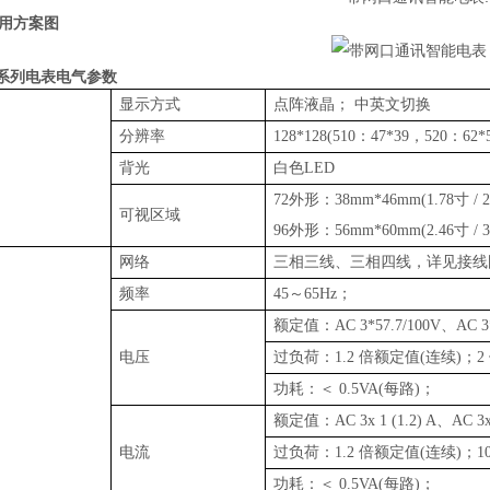
应用方案图
5系列电表电气参数
显示方式
点阵液晶；
中英文切换
分辨率
128*128(510
：
47*39
，
520
：
62*
背光
白色
LED
72
外形：
38mm*46mm(1.78
寸
/ 
可视区域
96
外形：
56mm*60mm(2.46
寸
/ 
网络
三相三线、三相四线，详见接线
频率
45
～
65Hz
；
额定值：
AC 3*57.7/100V
、
AC 3
电压
过负荷：
1.2
倍额定值
(
连续
)
；
2
功耗：＜
0.
5
VA(
每路
)
；
额定值：
AC 3x 1 (1.2) A
、
AC 3
电流
过负荷：
1.2
倍额定值
(
连续
)
；
1
功耗：＜
0.
5
VA(
每路
)
；