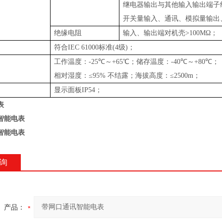
继电器输出与其他输入输出端子
开关量输入、通讯、模拟量输出
绝缘电阻
输入、输出端对机壳
>100M
Ω；
符合
IEC 61000
标准
(4
级
)
；
工作温度：
-
2
5
℃～
+65
℃；储存温度：
-40
℃～
+80
℃；
相对湿度：
≤
95%
不结露；海拔高度：≤
2500m
；
显示面板
IP
54
；
表
智能电表
智能电表
询
产品：