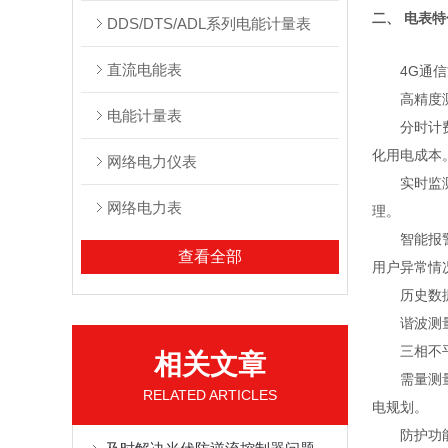
二、 电表
DDS/DTS/ADL系列电能计量表
直流电能表
4G通
高精度
电能计量表
分时计
化用电成本
网络电力仪表
实时监
网络电力表
理。
智能报
查看全部
用户异常情
历史数
谐波测
三相不
相关文章
需量测
RELATED ARTICLES
电规划。
防护功