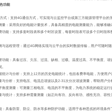
特色功能
信方式：支持4G通信方式，可实现与云监控平台或第三方能源管理平台的
测量：采用良好的电能计量技术，具备高精度的电能测量能力，能够准确
费功能：支持多套时段表和多个时区设置，每套时段表可设多个日时段和
。
测与远程管理：通过4G网络实现与云平台的实时数据传输，用户可随时
警功能：具备过压、欠压、过流、缺相、过载、温度过高、不平衡度、谐
况。
据统计与分析：支持上12月的历史电能统计，包括各费率电能，方便用户
量与分析：支持电压、电流总谐波以及2-31次分次谐波测量，帮助用户
平衡度测量：可测量三相电压、电流的不平衡度，为电力系统的稳定运行
量与统计：支持多种需量测量（如正向有功、反向有功、感性无功、容性
能：具备防雷、防尘、防水等多种防护功能，适用于各种恶劣的环境条件