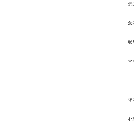
您
您
联
常
详
补