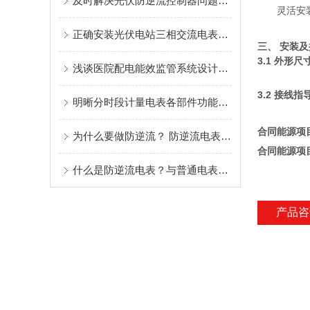
及时解决光伏防逆流控制器问题有助于提升系统稳定性与运维效率
灵活安
正确安装光伏电站三相交流电表是为光伏电站运维管理提供技术支持的关键
三、 安装
3.1 外形尺
浅谈医院配电能效监管系统设计和调试
3.2 接线指
明晰分时段计量电表各部件功能特点保障电力计量数据准确合规
合同能源项
为什么要做防逆流？ 防逆流电表怎么选择？
合同能源项
什么是防逆流电表？与普通电表有什么区别？哪些场景会用到防逆流电表？
产品咨