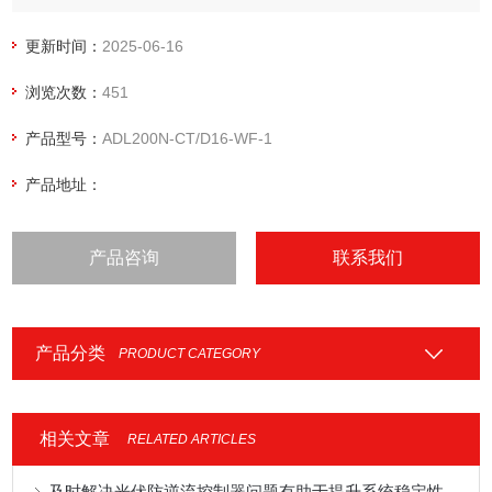
测，逆变器或者能量管理系统（EMS）与之进行通讯，根据实
时功率及累计电能实现防逆流、调节发电量、电池充放电等功
更新时间：
2025-06-16
能，可双向计量，实现户用分布式光伏能量管理。阳台光伏双
浏览次数：
451
向计量WIFI电表
产品型号：
ADL200N-CT/D16-WF-1
产品地址：
产品咨询
联系我们
产品分类
PRODUCT CATEGORY
相关文章
RELATED ARTICLES
及时解决光伏防逆流控制器问题有助于提升系统稳定性与运维效率