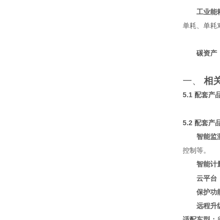
工业能
单耗、单耗
碳资产
一、
相
5.1
配套产
5.2
配套产
智能监
控制等。
智能计
云平台
保护功
远程升
适配车型：