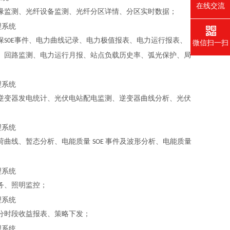
在线交流
缘监测
、
光纤设备监测
、
光纤分区详情
、
分区实时数据
；
保
事件
、
电力曲线记录
、
电力极值报表
、
电力运行报表
、
S0E
微信扫一扫
、
回路监测
、
电力运行月报
、
站点负载历史率
、
弧光保护
、
局
逆变器发电统计、光伏电站配电监测、逆变器曲线分析、光伏
荷曲线、暂态分析、电能质量
事件及波形分析、电能质量
SOE
务、照明监控；
分时段收益报表、策略下发；