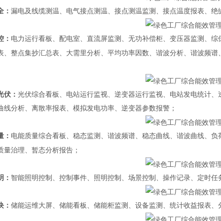
全
：
漏电及线缆测温
、
电气接点测温
、
接点测温监测
、
接点温度报表
、
绝
控：
电力运行看板、
配电室
、
直流屏监测
、
无功补偿柜
、
变压器监测
、
综
表
、
整点集抄汇总表
、
大需里分析
、
平均
功率
因数
、
谐波分析
、
谐波频谱
光伏
：
光伏综合看板、电站运行监视、逆变器运行监视、电站发电统计、
曲线分析、
离散率报表、模拟发电功率、逆变器参数报警
；
量：
电能质量综合看板、稳态监测、谐波频谱、稳态曲线、谐波曲线、负
质量治理、暂态分析报告；
明：
智能照明控制、控制事件、照明控制、场景控制、操作记录、定时任
块：
储能运维大屏、储能看板、储能柜监测、设备监测、统计收益报表、