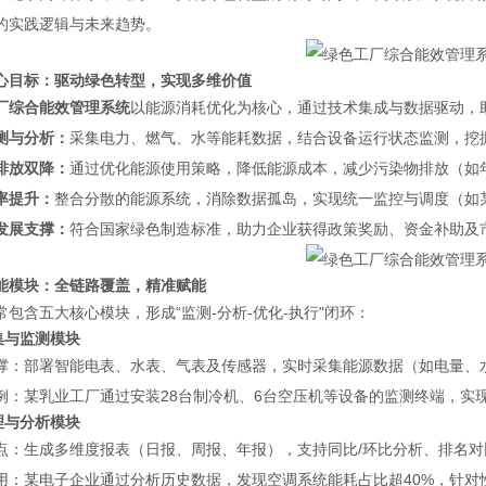
的实践逻辑与未来趋势。
心目标：驱动绿色转型，实现多维价值
厂综合能效管理系统
以能源消耗优化为核心，通过技术集成与数据驱动，
测与分析：
采集电力、燃气、水等能耗数据，结合设备运行状态监测，挖
排放双降：
通过优化能源使用策略，降低能源成本，减少污染物排放（如年
率提升：
整合分散的能源系统，消除数据孤岛，实现统一监控与调度（如某
发展支撑：
符合国家绿色制造标准，助力企业获得政策奖励、资金补助及
能模块：全链路覆盖，精准赋能
常包含五大核心模块，形成“监测-分析-优化-执行"闭环：
采集与监测模块
撑：部署智能电表、水表、气表及传感器，实时采集能源数据（如电量、
例：某乳业工厂通过安装28台制冷机、6台空压机等设备的监测终端，实现
管理与分析模块
点：生成多维度报表（日报、周报、年报），支持同比/环比分析、排名
用：某电子企业通过分析历史数据，发现空调系统能耗占比超40%，针对性