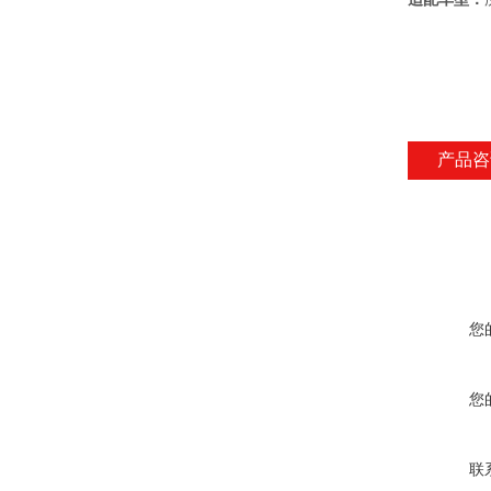
产品咨
您
您
联