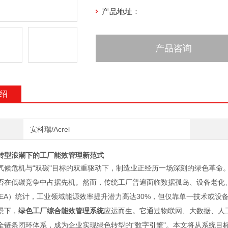
产品地址：
产品咨询
绍
安科瑞/Acrel
转型浪潮下的工厂能效管理新范式
气候危机与“双碳"目标的双重驱动下，制造业正经历一场深刻的绿色革命
否在低碳竞争中占据先机。然而，传统工厂普遍面临数据孤岛、设备老化
IEA）统计，工业领域能源效率提升潜力高达30%，但仅靠单一技术或设
景下，
绿色工厂综合能效管理系统
应运而生。它通过物联网、大数据、人
全链条闭环体系，成为企业实现绿色转型的“数字引擎"。本文将从系统目