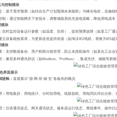
优化与控制模块
定：基于需求预测（如结合生产计划预测未来能耗）与峰谷电价，实施错
控制：通过智能网关下发指令，调整储能系统充放电策略，降低用电成本
理模块
：实时监控设备运行参数（如温度、负荷），提前预警故障（如某工厂通
建立设备能效基准，为更新改造提供依据（如淘汰IE2电机，替换为IE5超
理模块
障：支持数据备份、用户权限分级管理，防止未授权操作（如某化工企业
：兼容多种通讯协议（如Modbus、Profibus），集成光伏、储能等新
特色界面展示
驾驶舱：
直观展示
“源
网
荷
储
充"各板块的概况
-
-
-
-
计：
用电集抄、用电统计、分时段用电、线路损耗、用电同比环比分析、
行
：
仪表通讯状态
、
网关通讯状态
、
服务器运行状态
、
离线事件
、
操作曰