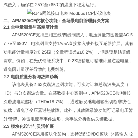
汽侵入，确保在-25℃至+65℃的温度下稳定运行。
二、APM520/CE的核心功能：全场景电能管理解决方案
2.1 全电量测量与高精度计量
APM520/CE支持三相三线/四线制接入，电压测量范围覆盖AC 5
7.7V至690V，电流测量支持1A/5A直接接入或外接互感器扩展。其有
功电能计量精度达0.2S级（全量程误差≤±0.2%），满足贸易结算级
需求。例如，在光伏储能系统中，0.2S级精度可精准计量逆流电量，
避免因计量误差导致的电费纠纷。
2.2 电能质量分析与故障诊断
该电表具备2-63次谐波监测功能，可实时计算总谐波失真度（T
HD）与分次谐波含量。在某数据中心案例中，APM520/CE检测到3
次谐波电流超标（THD=18.7%），通过触发继电器输出切断非线性
负载，避免了变压器过热故障。此外，其故障录波功能可记录电压暂
升/暂降、冲击电流等事件波形，为事故分析提供关键数据。
2.3 模块化设计与灵活扩展
APM520/CE采用模块化架构，支持选配DI/DO模块（4路输入+2