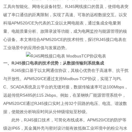
工具向智能化、网络化设备转型。RJ45网线接口的普及，使得电表突
破了串口通信的距离限制，实现了高速、可靠的远程数据交互。以安
科瑞APM520/CE为代表的工业以太网电能表，通过集成全电量测
量、电能质量分析、故障录波等功能，成为电网监控与能源管理的核
心设备。本文将结合APM520/CE的技术特性，探讨RJ45接口电表在
工业场景中的应用价值与发展趋势。
一、RJ45接口电表的技术优势：从数据传输到系统集成
RJ45接口基于以太网通信协议，其核心优势在于高速率、抗干扰
与开放性。APM520/CE通过支持Modbus-TCP协议，实现了与PL
C、SCADA系统及云平台的无缝对接，数据传输速率可达100Mbps，
远超传统RS485的115.2kbps。例如，在某钢铁厂能源管理系统中，
APM520/CE通过RJ45接口实时上传32个回路的电压、电流、谐波数
据，使能效分析响应时间从分钟级缩短至秒级。
此外，RJ45接口技术，可简化布线成本。APM520/CE的防护等
级达IP65，其金属外壳与密封设计能有效抵御工业环境中的粉尘与水