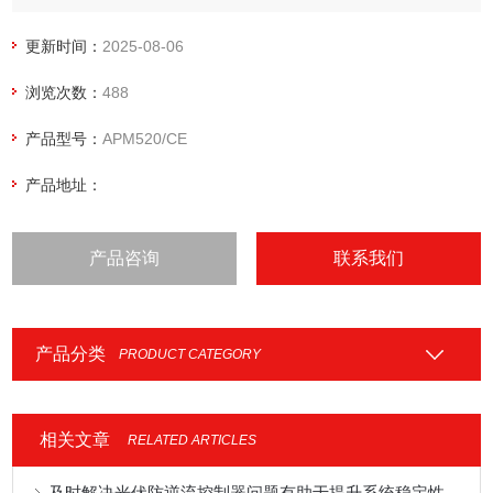
系列仪表配有功能丰富的 DI/DO 模块、AO 模块、无线通讯模
块、漏电测温模块，可以灵活实现电气回路全电量测量及开关
更新时间：
2025-08-06
状态监控。RJ45网线接口电表 ModbusTCP协议电表
浏览次数：
488
产品型号：
APM520/CE
产品地址：
产品咨询
联系我们
产品分类
PRODUCT CATEGORY
相关文章
RELATED ARTICLES
及时解决光伏防逆流控制器问题有助于提升系统稳定性与运维效率