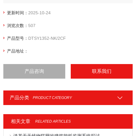
用户可通过射频卡进行预售电，操作方便，具有广阔的市场前
景。带峰谷电价预付费电表
更新时间：
2025-10-24
浏览次数：
507
产品型号：
DTSY1352-NK/2CF
产品地址：
产品咨询
联系我们
产品分类
PRODUCT CATEGORY
相关文章
RELATED ARTICLES
谈基于无线物联网的建筑能耗监测系统探讨