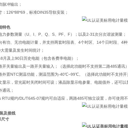
功脉冲输出；
：126*88*69，标准DIN35导轨安装；
能特色
电力参数测量（U、I、P、Q、S、PF、F）；以及2-31次分次谐波测量；
向有功、无功电能计量，并支持两套时段表、4个时区、14个日时段、4
种大需量及发生时间统计；
48月及上90日历史电能（包含各费率电能）；
路开关量输出及一路开关量输入；（选择此功能时不支持第二路485通讯
路外置NTC测温功能，测温范围为-40℃~99℃。（选择此功能时不支持开
文显示，背光延时关闭时间可设；液晶除显示电参量、电能值外，还可以
外通讯；
us RTU规约/DL/T645-07规约可自适应，两路485可独立设置，亦可使用
安装及接线
形尺寸