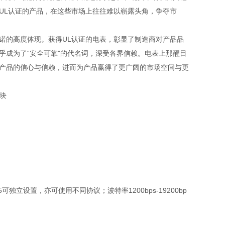
UL认证的产品，在这些市场上往往难以崭露头角，争夺
市
诺的高度体现。获得UL认证的电表，彰显了制造商对产品品
乎成为了“安全可靠"的代名词，深受各界信赖。电表上那醒目
对产品的信心与信赖，进而为产品赢得了更广阔的市场空间与更
85可独立设置，亦可使用不同协议；波特率1200bps-19200bp