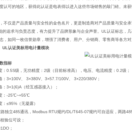
高度认可的地区，获得此认证是电表得以进入这些市场销售的敲门砖。未获
证，不仅是产品质量与安全性的金色名片，更是制造商对产品质量与安全承
能的追求与负责态度，有力提升了品牌形象与企业声誉。UL认证标志，几
标志，如同一枚信誉勋章，增强了消费者、用户、分销商、零售商等各方
。
UL认证美标用电计量模块
参数指标
度：0.5S级，无功精度：2级（目前标准高），电压、电流精度：0.2级；
3×100V、 3×380V、3×57.7/100V、 3×220/380V；
：3×1(6)A（经互感器接入）；
：-25℃~+55℃
度：≤95℅（无凝露）
路独立485通讯，Modbus RTU规约/DL/T645-07规约可自适应，两路4
偶校验位可设；
I1DO；