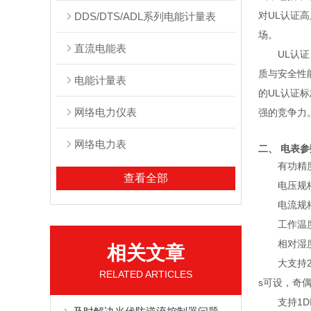
对UL认证
DDS/DTS/ADL系列电能计量表
场
。
直流电能表
UL认
质与安全性
电能计量表
的UL认证
网络电力仪表
强的竞争力
网络电力表
二、 电表
有功精
查看全部
电压规格：
电流规格
工作温度
相对湿
相关文章
大支持2
RELATED ARTICLES
s可设，奇
支持1D