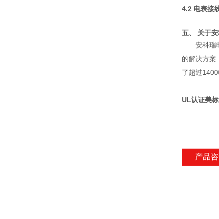
4.2 电表接
五、 关于
安科瑞
的解决
方案
了超过14
UL认证美
产品咨