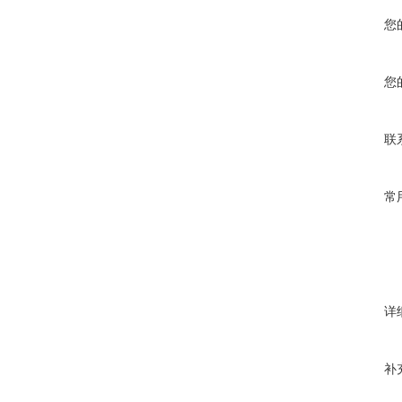
您
您
联
常
详
补