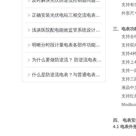
及时解决光伏防逆流控制器问题有助于提升系统稳定性与运维效率
支持有
外形尺寸
正确安装光伏电站三相交流电表是为光伏电站运维管理提供技术支持的关键
三、电表功
浅谈医院配电能效监管系统设计和调试
支持全
明晰分时段计量电表各部件功能特点保障电力计量数据准确合规
支持双
支持4
为什么要做防逆流？ 防逆流电表怎么选择？
支持上
支持一
什么是防逆流电表？与普通电表有什么区别？哪些场景会用到防逆流电表？
支持三
液晶中
支持红
Modb
四、 电表
4.1 电表外