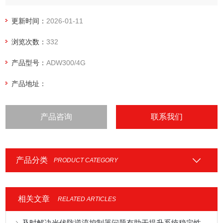
用户在不同场合进行安装使用。可灵活安装于配电箱内，实现
对不同区域和不同负荷的分项电能计量、运维监管或电力监控
更新时间：
2026-01-11
等需求。连锁店铺远程读数4G电表
浏览次数：
332
产品型号：
ADW300/4G
产品地址：
产品咨询
联系我们
产品分类
PRODUCT CATEGORY
相关文章
RELATED ARTICLES
及时解决光伏防逆流控制器问题有助于提升系统稳定性与运维效率