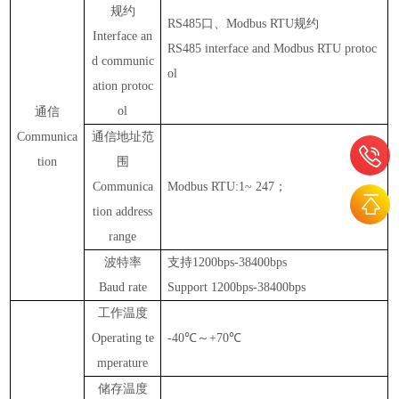
规约
RS485
口、
Modbus RTU
规约
Interface an
RS485 interface and Modbus RTU protoc
d communic
ol
ation protoc
ol
通信
Communica
通信地址范
tion
围
Communica
Modbus RTU:1~ 247
；
tion address
range
波特率
支持
1200bps-38400bps
Baud rate
Support 1200bps-38400bps
工作温度
Operating te
-40℃
～
+70℃
mperature
储存温度