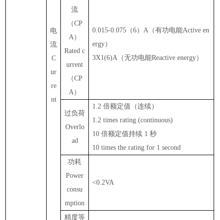
流
（
CP
0.015-0.075
（
6
）
A
（有功电能
Active en
电
A
）
ergy
）
流
Rated
c
3X1(6)A
（无功电能
Reactive energy
）
C
urrent
ur
（
CP
re
A
）
nt
1.2
倍额定值（连续）
过负荷
1.2
times
rating (continuous)
Overlo
10
倍额定值持续
1
秒
ad
10
times the rating for 1 second
功耗
Power
<0.2VA
consu
mption
精度等