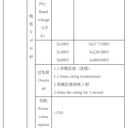
PA
）
Rated
电
voltage
压
（
CP
V
A
）
ol
3x100V
3x57.7/100V
ta
3x380V
3x220/380V
ge
3x690V
3x400/690V
1.2
倍额定值（连续）
过负荷
1.2 times rating (
continuous
)
Overlo
2
倍额定值持续
1
秒
ad
2 times the rating for 1 second
功耗
Power
<
1
VA
consu
mption