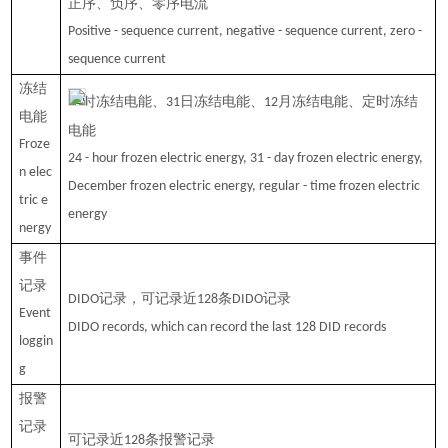
正序、负序、零序电流
Positive - sequence current, negative - sequence current, zero -
sequence current
冻结
时冻结电能、
日冻结电能、
月冻结电能、定时冻结
24
31
12
电能
电能
Froze
24 - hour frozen electric energy, 31 - day frozen electric energy,
n elec
December frozen electric energy, regular - time frozen electric
tric e
energy
nergy
事件
记录
记录，可记录近
条
记录
DIDO
128
DIDO
Event
DIDO records, which can record the last 128 DID records
loggin
g
报警
记录
可记录近
条报警记录
128