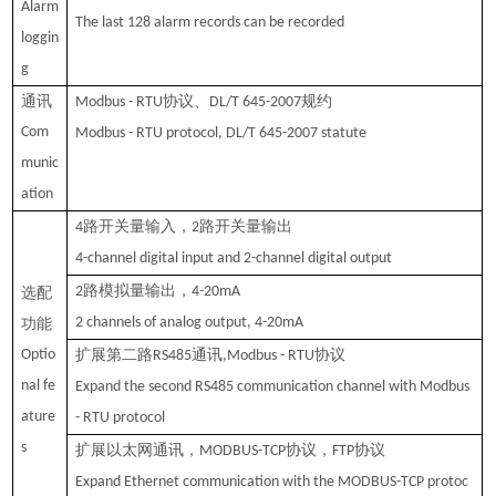
Alarm
The last 128 alarm records can be recorded
loggin
g
通讯
协议、
规约
M
odbus - RTU
DL
/
T
645
-2007
Com
Modbus - RTU protocol, DL/T 645-2007 statute
munic
ation
路开关量输入，
路开关量输出
4
2
4-channel digital input and 2-channel digital output
路模拟量输出，
2
4-20mA
选配
2 channels of analog output, 4-20mA
功能
Optio
扩展第二路
通讯
协议
RS485
,Modbus - RTU
nal fe
Expand the second RS485 communication channel with Modbus
ature
- RTU protocol
s
扩展以太网通讯，
协议，
协议
MODBUS-TCP
FTP
Expand Ethernet communication with the MODBUS-TCP protoc