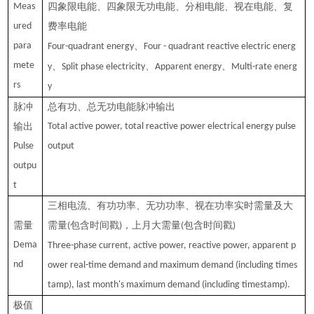
Meas
四象限电能
、四象限无功电能、分相电能、视在电能、
复
ured
费率电能
para
、
Four-quadrant energy
Four - quadrant reactive electric energ
mete
、
、
、
y
Split phase electricity
Apparent energy
Multi-rate energ
rs
y
脉冲
总有功、总无功电能脉冲输出
输出
Total active power, total reactive power electrical energy pulse
Pulse
output
outpu
t
三相电流、
有功
功率、
无功
功率、
视在
功率实时需量及大
需量
需量
包含时间戳
，上月大需量
包含时间戳
(
)
(
)
Dema
Three-phase current, active power, reactive power, apparent p
nd
ower real-time demand and maximum demand (including times
tamp), last month's maximum demand (including timestamp).
极值