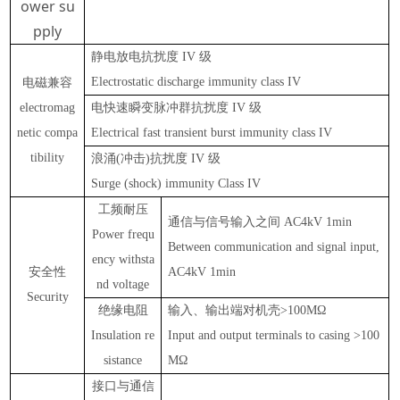
ower su
pply
静电放电抗扰度
I
V
级
Electrostatic discharge immunity class I
V
电磁兼容
electromag
电快速瞬变脉冲群抗扰度
IV
级
netic compa
Electrical fast transient burst immunity class IV
tibility
浪涌
(
冲击
)
抗扰度
IV
级
Surge (shock) immunity Class IV
工频耐压
通信与信号输入之间
AC
4
kV 1min
Power frequ
Between communication and signal input
,
ency withsta
安全性
AC
4
kV 1min
nd voltage
Security
绝缘电阻
输入、输出端对机壳
>100MΩ
Insulation re
Input and output terminals to casing >100
sistance
MΩ
接口与通信