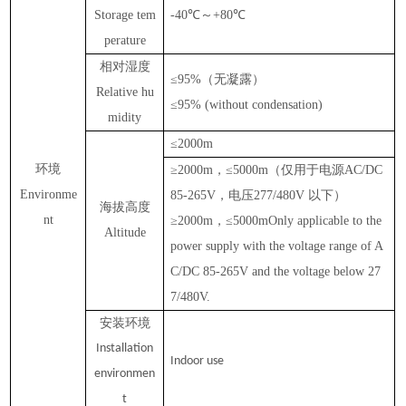
Storage tem
-40℃
～
+
8
0℃
perature
相对湿度
≤95
%
（无凝露）
Relative hu
≤95
%
(without condensation)
midity
≤
20
00m
环境
≥
20
00m
，
≤
50
00m
（仅用于电源
AC/DC
Environme
85-265V
，电压
277/480V
以下）
海拔高度
nt
≥
20
00m
，
≤
50
00m
Only applicable to the
Altitude
power supply with the voltage range of A
C/DC 85-265V and the voltage below 27
7/480V.
安装环境
Installation
Indoor
use
environmen
t