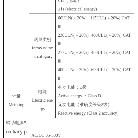
≤1s
（电能）
≤1s (electrical energy)
66ULN(
＋
20%) 115ULL(
＋
20%) CAT
Ⅲ
230ULN(
＋
20%) 4
0
0ULL(
＋
20%) CAT
测量类别
Ⅲ
Measureme
277ULN
(
＋
20%)
480
ULL(
＋
20%) CAT
nt category
Ⅲ
400ULN(
＋
20%) 690ULL(
＋
20%) CAT
Ⅱ
有功电能
：
D
级
电能
计量
Active energy
：
C
lass
D
Electric ene
Metering
无功电能（准确度等级
2
级
）
rgy
Reactive energy (
C
lass 2 accuracy)
A
辅助电源
uxiliary p
AC/DC 85-
300
V