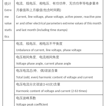
电流、
线电压
、
相
电压、
有功
功率、
无功
功率等电参量本
统计
月极值和上月极值
包含时间戳
Extre
(
)
me
Current, line voltage, phase voltage, active power, reactive pow
value
er and other electrical parameters extreme values of this month
statis
and last month (including time stamps)
tics
电流、线电压、
相
电压不平衡度
Unbalance of current, line voltage, phase voltage
电压相间角度、电流相间角度
Voltage phase angle, current phase angle
电压电流总
奇、偶
谐波含量
(
)
Total (odd, even) harmonic content of voltage and current
电压电流分次谐波
次
含量
(2
-63
)
Harmonic content of voltage and current (2-63 times)
电压波峰系数
Voltage peak coefficient