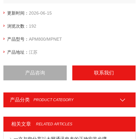
卡(TF 卡)事件记录(SOE)模块、网络通讯模块、温湿度测温模
块，可以灵活实现电气回路全电量测量及开关状态监控.工控柜
更新时间：
2026-06-15
PN通讯电表
浏览次数：
192
产品型号：
APM800/MPNET
产品地址：
江苏
产品咨询
联系我们
产品分类
PRODUCT CATEGORY
相关文章
RELATED ARTICLES
一文与您分享以太网通讯电表的正确安装步骤