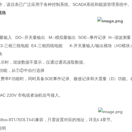
件，该仪表已广泛应用于各种控制系统、SCADA系统和能源管理系统中。
规格
关量输入 DO--开关量输出 M--模拟量输出 SOE--事件记录 H--谐波测量 
3-三相三线电能 E4-三相四线电能 K-开关量输入/输出模块（I/O模块） C
块
显示时，谐波数据不显示，仅通过通讯读取数据。
选功能，从①②中自行选择
复费率F功能时，同时具备SOE事件记录、极值记录和大需量（D）功能。
。
路AC 220V 市电或者油机信号接入。
odbus-RTU与DLT645兼容，只需设置对应的地址，详见6.
4
章节。
说明