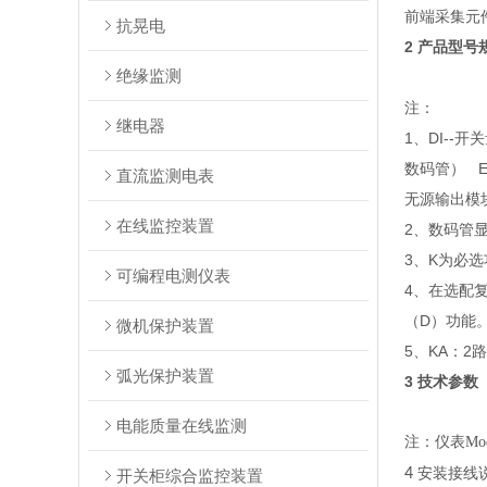
前端采集元
抗晃电
2 产品型号
绝缘监测
注：
继电器
1、DI--开
数码管） E
直流监测电表
无源输出模
在线监控装置
2、数码管
3、K为必
可编程电测仪表
4、在选配
（D）功能
微机保护装置
5、KA：2
弧光保护装置
3 技术参数
电能质量在线监测
注：仪表
M
4
安装接线
开关柜综合监控装置