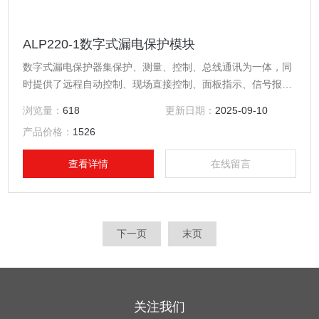
ALP220-1数字式漏电保护模块
数字式漏电保护器集保护、测量、控制、总线通讯为一体，同
时提供了远程自动控制、现场直接控制、面板指示、信号报
警、操作记录、跳闸报警记录及开关量记录等功能。适用于煤
浏览量：
618
更新日期：
2025-09-10
矿、石化、冶炼、电力、船舶、以及民用建筑等领域。数字式
产品价格：
1526
漏电保护模块
查看详情
在线留言
下一页
末页
关注我们