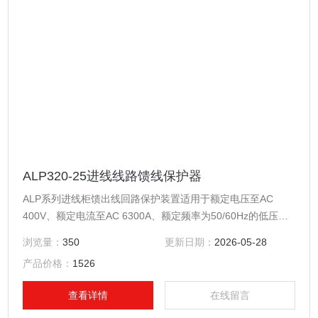
ALP320-25进线线路馈线保护器
ALP系列进线柜馈出线回路保护装置适用于额定电压至AC
400V、额定电流至AC 6300A、额定频率为50/60Hz的低压系
统。产品集保护、测量、控制、总线通讯为一体，同时提供了
浏览量：
350
更新日期：
2026-05-28
远程自动控制、现场直接控制、面板指示、信号报警、操作记
产品价格：
1526
录、跳闸报警记录及开关量记录等功能。进线线路馈线保护器
查看详情
在线留言