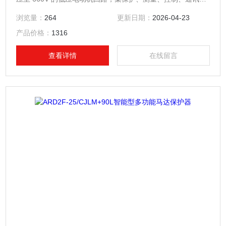
运维于一体。其*的保护功能确保电动机安全运行，带有逻辑可
浏览量：
264
更新日期：
2026-04-23
编程功能，可以满足多种控制方式。可选配不同通讯模块适应
产品价格：
1316
现场通讯需求。多功能组合式马达保护装置
查看详情
在线留言