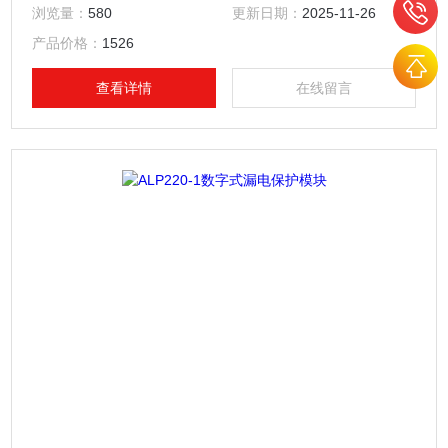
警、操作记录、跳闸报警记录及开关量记录等功能。适用于煤
浏览量：
580
更新日期：
2025-11-26
矿、石化、冶炼、电力、船舶、以及民用建筑等领域。低压线
产品价格：
1526
路漏电告警装置
查看详情
在线留言