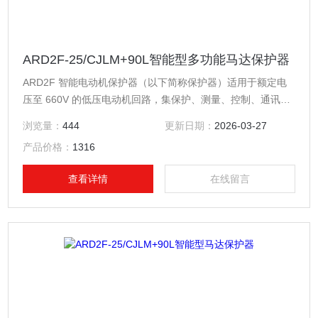
ARD2F-25/CJLM+90L智能型多功能马达保护器
ARD2F 智能电动机保护器（以下简称保护器）适用于额定电
压至 660V 的低压电动机回路，集保护、测量、控制、通讯、
运维于一体。其*的保护功能确保电动机安全运行，带有逻辑可
浏览量：
444
更新日期：
2026-03-27
编程功能，可以满足多种控制方式。可选配不同通讯模块适应
产品价格：
1316
现场通讯需求。智能型多功能马达保护器
查看详情
在线留言