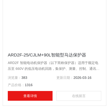
ARD2F-25/CJLM+90L智能型马达保护器
ARD2F 智能电动机保护器（以下简称保护器）适用于额定电
压至 660V 的低压电动机回路，集保护、测量、控制、通讯、
运维于一体。其*的保护功能确保电动机安全运行，带有逻辑可
浏览量：
383
更新日期：
2026-03-16
编程功能，可以满足多种控制方式。可选配不同通讯模块适应
产品价格：
1316
现场通讯需求。智能型马达保护器
查看详情
在线留言