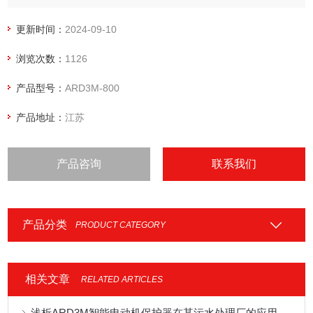
式。可选配不同通讯模块适应现场通讯需求。该产品采用分体
式结构，由主体、显示单元、互感器和选配的通讯模块组成，
更新时间：
2024-09-10
可适应各种柜体的安装。
浏览次数：
1126
产品型号：
ARD3M-800
产品地址：
江苏
产品咨询
联系我们
产品分类
PRODUCT CATEGORY
相关文章
RELATED ARTICLES
浅析ARD3M智能电动机保护器在某污水处理厂的应用