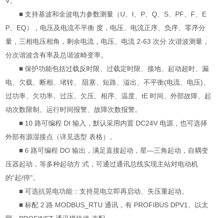
V。
■ 支持基波和全波电力参数测量（U、I、P、Q、S、PF、F、E
P、EQ），电压及电流不平衡 度，电压、电流正序、负序、零序分
量，三相电压相角，剩余电流，电压、电流 2-63 次分 次谐波测量，
分次谐波含有率及总谐波畸变率。
■ 保护功能包括过载反时限、过载定时限、接地、起动超时、漏
电、欠载、断相、堵转、 阻塞、短路、溢出、不平衡(电流、电压)、
过功率、欠功率、过压、欠压、相序、温度、tE 时间、外部故障、起
动次数限制、运行时间报警、故障次数报警。
■ 10 路可编程 DI 输入，默认采用内置 DC24V 电源，也可选择
外部有源湿接点（详见选型 表格）。
■ 6 路可编程 DO 输出，满足直接起动，星—三角起动，自耦变
压器起动，等多种起动方 式，可通过通讯总线实现主站对电动机
的“起/停"。
■ 可选抗晃电功能：支持晃电立即再启动、失压重起动。
■ 标配 2 路 MODBUS_RTU 通讯，有 PROFIBUS DPV1、以太