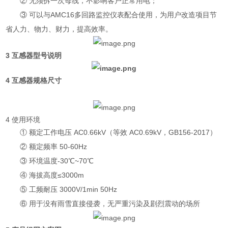
② 无须拆一次母线，不影响客户正常用电；
③ 可以与AMC16多回路监控仪表配合使用，为用户改造项目节
省人力、物力、财力，提高效率。
3 互感器型号说明
4 互感器规格尺寸
4 使用环境
① 额定工作电压 AC0.66kV（等效 AC0.69kV，GB156-2017）
② 额定频率 50-60Hz
③ 环境温度-30℃~70℃
④ 海拔高度≤3000m
⑤ 工频耐压 3000V/1min 50Hz
⑥ 用于没有雨雪直接侵袭，无严重污染及剧烈震动的场所