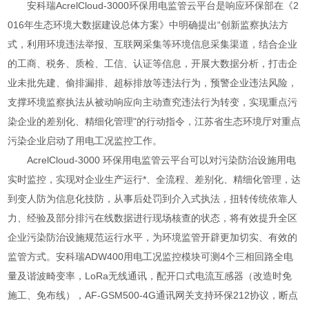
安科瑞AcrelCloud-3000环保用电监管云平台是响应环保部在《2
016年生态环境大数据建设总体方案》中明确提出“创新监察执法方
式，利用环境违法举报、互联网采集等环境信息采集渠道，结合企业
的工商、税务、质检、工信、认证等信息，开展大数据分析，打击企
业未批先建、偷排漏排、超标排放等违法行为，预警企业违法风险，
支撑环境监察执法从被动响应向主动查究违法行为转变，实现重点污
染企业的差别化、精细化管理"的行动指令，江苏省生态环境厅对重点
污染企业启动了用电工况监控工作。
AcrelCloud-3000 环保用电监管云平台可以对污染防治设施用电
实时监控，实现对企业生产运行*、全流程、差别化、精细化管理，达
到变人防为信息化技防，从事后处罚到介入式执法，扭转传统依靠人
力、经验及部分排污在线数据进行现场核查的状态，将有效提升全区
企业污染防治设施规范运行水平，为环境监管开辟更加切实、有效的
监管方式。安科瑞ADW400用电工况监控模块可测4个三相回路全电
量及谐波畸变率，LoRa无线通讯，配开口式电流互感器（改造时免
施工、免布线），AF-GSM500-4G通讯网关支持环保212协议，断点