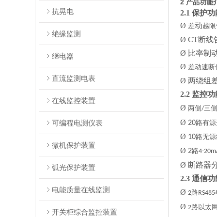
2 产品功能
抗晃电
2.1 保护
Ø
动
差
越限
绝缘监测
Ø
CT断线
Ø
比率制
继电器
Ø
差动速断
直流监测电表
Ø
两绕组
2.2 监控
在线监控装置
Ø
两侧
三
/
Ø
可编程电测仪表
20
路有源
Ø
10
路无源
微机保护装置
Ø
2
路
4-20m
Ø
断路器
弧光保护装置
2.3 通信
电能质量在线监测
Ø
路
2
RS485
Ø
路以太
2
开关柜综合监控装置