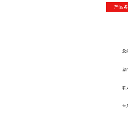
产品咨
您
您
联
常