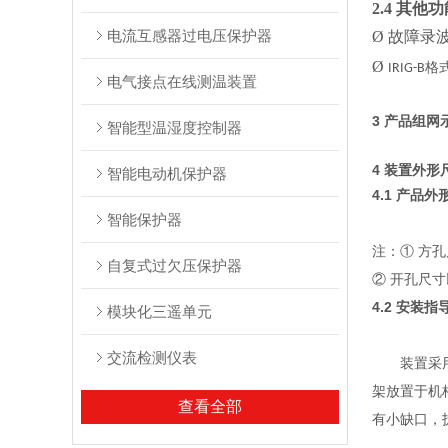
2.4 其他
电流互感器过电压保护器
Ø
故障录
Ø
格
IRIG-B
电气接点在线测温装置
3 产品组网
智能型温湿度控制器
4 装置外
智能电动机保护器
4.1 产品外
智能保护器
注：① 方孔尺
自复式过欠压保护器
② 开孔尺
4.2 安装指
模块化三遥单元
交流检测仪表
装置采
架放置于机
查看全部
有小缺口，