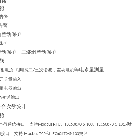
介绍
功能
告警
告警
动差动保护
保护
差动保护、三绕组差动保护
功能
等电参量测量
侧相电流
相电流二
三次谐波，差动电流
,
/
开关量输入
继电器输出
变送输出
A
分合次数统计
功能
串行通信接口，支持
、
、
规约
Modbus RTU
IEC60870-5-103
IEC60870-5-101
网接口，支持
和
规约
Modbus TCP
IEC60870-5-103