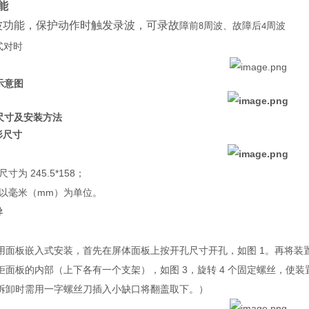
功能
波功能，保护动作时触发录波，可录故
障前
周波、故障后
周波
8
4
式对时
示意图
形尺寸及安装方法
形尺寸
寸为 245.5*158；
寸以毫米（mm）为单位。
导
用面板嵌入式安装，首先在屏体面板上按开孔尺寸开孔，如图 1。再将装
柜面板的内部（上下各有一个支架），如图 3，旋转 4 个固定螺丝，使装
拆卸时需用一字螺丝刀插入小缺口将翻盖取下。）