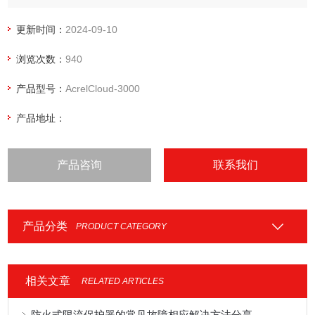
治理设施、设备等未开启、空转、减速、降频以及异常关闭等
未正常工作的情况；同时，通过数据分析，还可以实时监控限
更新时间：
2024-09-10
产和停产整治企业运行状态。
浏览次数：
940
产品型号：
AcrelCloud-3000
产品地址：
产品咨询
联系我们
产品分类
PRODUCT CATEGORY
相关文章
RELATED ARTICLES
防火式限流保护器的常见故障相应解决方法分享