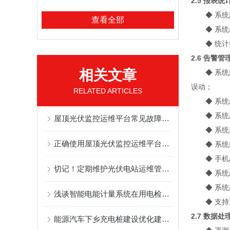
2.5 报表统
◆
系统
查看全部
◆
系统
◆
统计
2.6 告警管
相关文章
◆
系统
误动；
RELATED ARTICLES
◆
系统
◆
系统
屋顶光伏监控运维平台常见故障分析与针对性解决方法分享
◆
系统
正确使用屋顶光伏监控运维平台是保障投资回报的关键
◆
系统
◆
手机
切记！定期维护光伏电站运维管理系统可提高光伏电站的经济效益
◆
系统
◆
系统
浅谈智能电能计量系统在用电检查中的应用
◆
支持
2.7 数据处
能源汽车下乡充电桩建设优化建议及解决方案