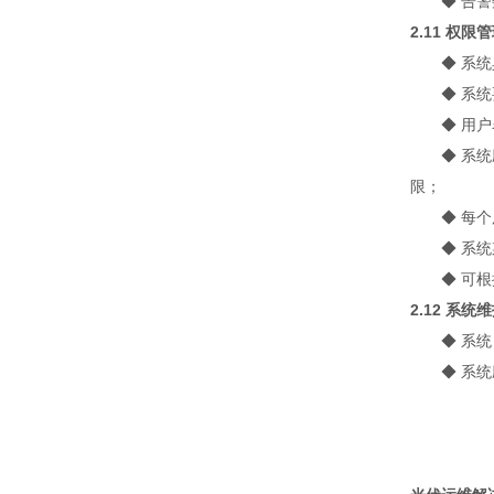
◆
告警
2.11 权限
◆
系统
◆
系统
◆
用户
◆
系统
限；
◆
每个
◆
系统
◆
可根
2.12 系统
◆
系统
◆
系统