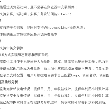
式
统能通过浏览器访问，且不需要在浏览器中安装插件；
统支持多客户端访问，多客户并发访问能力>=50；
署
支持跨平台部署，能同时支持Windows及Linux操作系统；
使用的第三方数据库应是开源免费版本；
示
支持中英文切换；
ML5方式实现组态显示和界面呈现；
需提供工具便于系统维护人员绘图、建模、建库等系统维护工作，电力主
提供光伏配电图应为矢量图，放大缩小主接线图后图像不失真，与显示器
登录页支持配置，用户可根据项目要求自己配置Logo、项目名称、项目
监测及曲线分析
监测光伏站发电情况，提供日、月、年收益统计。提供年利用小时数计算
监测逆变器发电情况，提供日、月、年收益统计。提供年利用小时数计算
光伏配电图实时展示数据以及配电结构，数据实时性能够达到秒级刷新。