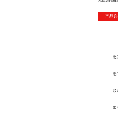
光伏运维解
产品咨
您
您
联
常