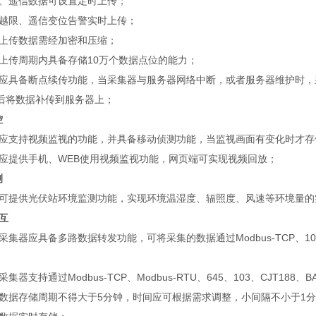
、遥信数据可设置定时上传；
越限、遥信变位告警实时上传；
上传数据需经加密和压缩；
上传周期内具备存储10万个数据点位的能力；
应具备断点续传功能，当采集器与服务器网络中断，或者服务器维护时，
后将数据补传到服务器上；
控
应支持视频监视的功能，并具备移动侦测功能，当监视画面有变化时才存
应提供手机、WEB使用视频监视功能，网页端可实现视频回放；
测
可提供光伏站环境监测功能，实现环境温湿度、辐照度、风速等环境量的
交互
采集器应具备多路数据转发功能，可将采集的数据通过Modbus-TCP、1
采集器支持通过Modbus-TCP、Modbus-RTU、645、103、CJT188
数据存储周期不得大于5分钟，时间应可根据需求调整，小间隔不小于1