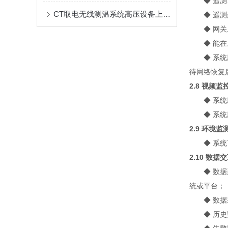
◆
遥测
CT取电无线测温系统高压设备上的应用
◆
遥测
◆
网关
◆
能在
◆
系统
待网络恢复
2.8 视频监
◆
系统
◆
系统
2.9 环境监
◆
系统
2.10 数据
◆
数据
统或平台；
◆
数据
◆
历史