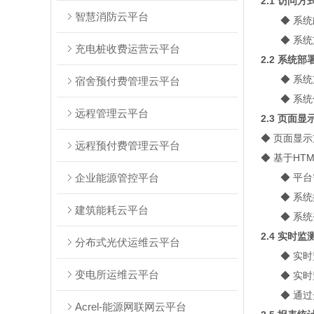
2.1 访问方
智慧消防云平台
◆ 系
◆ 系
充电桩收费运营云平台
2.2 系统部
◆
系统
宿舍预付费管理云平台
◆
系统
远程管理云平台
2.3 页面显
◆
页面显示
远程预付费管理云平台
◆
基于HT
企业能源管控平台
◆
平台
◆
系统
建筑能耗云平台
◆
系统
2.4 实时
分布式光伏运维云平台
◆
实时
变电所运维云平台
◆
实时
◆
通过
Acrel-能源网联网云平台