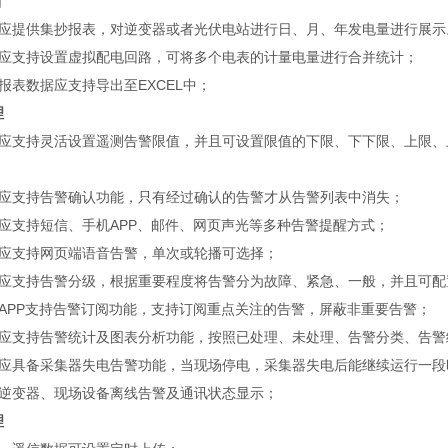
计
应提供集抄报表，对逆变器或者光伏电站进行日、月、年发电量进行展示
应支持设置虚拟配电回路，可将多个电表的计量电量进行合并统计；
报表数据应支持导出至EXCEL中；
理
应支持灵活设置遥测告警限值，并且可设置限值的下限、下下限、上限、
应支持告警确认功能，只有经过确认的告警才从告警列表中消失；
应支持短信、手机APP、邮件、网页声光等多种告警提醒方式；
应支持网页端语音告警，单次或轮播可选择；
应支持告警分级，根据重要程度将告警分为故障、紧急、一般，并且可配
APP支持告警订阅功能，支持订阅重点关注的告警，屏蔽非重要告警；
应支持告警统计及图表分析功能，按照已处理、未处理、告警分类、告警
应具备采集器失电告警功能，当现场停电，采集器失电后能继续运行一段
逆变器、现场设备离线告警及通讯状态显示；
理