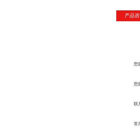
产品咨
您
您
联
常