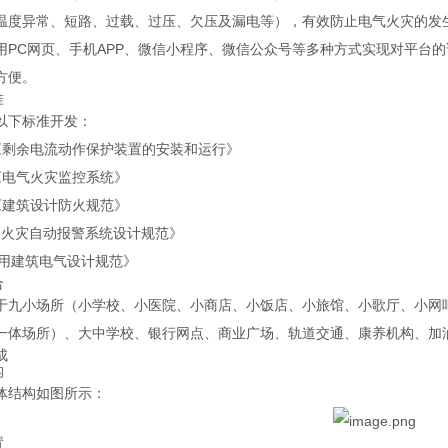
温度异常、短路、过载、过压、欠压及漏电等），有效防止电气火灾的发
用PC网页、手机APP、微信小程序、微信公众号等多种方式实现对平台
方便。
准
以下标准开发：
55《剩余电流动作保护装置的安装和运行》
87《电气火灾监控系统》
16《建筑设计防火规范》
16《火灾自动报警系统设计规范》
《民用建筑电气设计规范》
合
于九小场所（小学校、小医院、小商店、小饭店、小旅馆、小歌厅、小网
一体场所）、大中学校、银行网点、商业广场、轨道交通、康养机构、加
成
构
体结构如图所示：
置