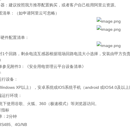
务器：建议按照我方推荐配置购买，或者客户自己租用阿里云资源。
置清单：（如申请阿里云可忽略）
荐硬件配置清单：
对1个回路，剩余电流互感器根据现场回路电流大小选择，安装由甲方负
单
单参见附件3：《安全用电管理云平台设备清单》
件
运行设备：
ndows XP以上），安卓系统或IOS系统手机（android 或IOS4.0及以
端运行环境：
s系统下使用谷歌、火狐、360（极速模式）等浏览器访问。
术指标
率：2分钟
485、4G/NB