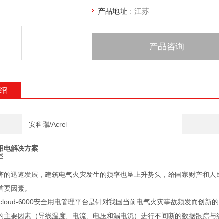
产品地址：
江苏
产品咨询
绍
安科瑞/Acrel
用电解决方案
述
济的迅速发展，建筑电气火灾发生的频率也呈上升势头，给国家财产和人
首要因素。
elcloud-6000安全用电管理平台是针对我国当前电气火灾事故频发而
的主要因素（导线温度、电流、电压和漏电流）进行不间断的数据跟踪与