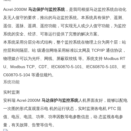
Acrel-2000M
马达保护与监控系统
，是我司根据⻢达监控系统⾃动化
及⽆⼈值守的要求，推出的⻢达监控系统。本系统具有保护、遥测、
遥信、遥脉、遥调、遥控功能，可实现⽆⼈或少⼈值守功能，为监控
系统的安全、经济、可靠运⾏提供了完整的解决⽅案。
本系统采⽤分层分布式结构，整个监控系统在物理上分为两个层：站
控层和间隔层。站 级通信⽹络采⽤标准以太⽹及 TCP/IP 通信协议，
物理媒介可以为光纤、⽹线、屏蔽双绞线 等。系统⽀持 Modbus RT
U、Modbus TCP、CDT、IEC60870-5-101、IEC60870-5-103、 IE
C60870-5-104 等通信规约。
系统功能
实时监测
安科瑞 Acrel-2000M
马达保护与监控系统
⼈机界⾯友好，能够以配电
⼀次图的形式直观显示电 机的运⾏状态，实时监测各电机 PTC 阻
值、电压、电流、功率、功率因数等电参数信息，动 态监视各电参
量，有关故障、告警等信号。