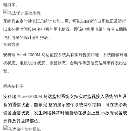
电能等。
系统具备定时抄表汇总统计功能，⽤户可以⾃由查询⾃系统正常运⾏
以来任意时间段内 各电机的⽤电情况，即该电机⽤电量与各分⽀回路
消耗电量的统计分析报表。
实时告警
安科瑞 Acrel-2000M ⻢达监控系统具有实时告警功能，系统能够对电
机状态、电机脱扣 状态、报警状态、合动作等遥信变位等事件发出告
警。
⽹络拓扑图
Acrel-2000M
安科瑞
⻢达监控系统⽀持实时监视接⼊系统的各设
备的通信状态，能够完
整的显示整个系统⽹络结构；可在线诊断
设备通信状态，发⽣⽹络异常时能⾃动在界⾯上显
示故障设备或
元件及其故障部位。