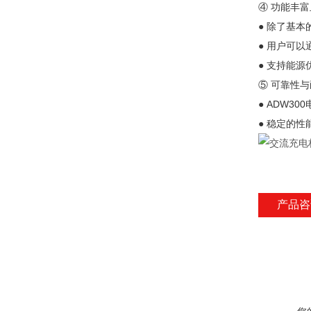
④ 功能丰
● 除了基
● 用户可
● 支持能
⑤ 可靠性
● ADW
● 稳定的
产品咨