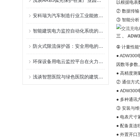
浅谈ARB5弧光保护在某产业园低压配电系统的应用
以根据电表
② 数据传
安科瑞为汽车制造行业工业能效提升行动计划提供能效管理解决方案
③ 智能分
智能建筑电力监控自动化系统的实践应用
三 、 AD
防火式限流保护器：安全用电的智慧守护者
①
计量性能
● ADW
环保设备用电云监控平台在火力发电厂的应用
因数等参数
● 高精度
浅谈智慧医院与绿色医院的建筑节能设计
② 通信方
● ADW3
● 多种通
③ 安装与
● 电表尺
● 配备直
● 外置开