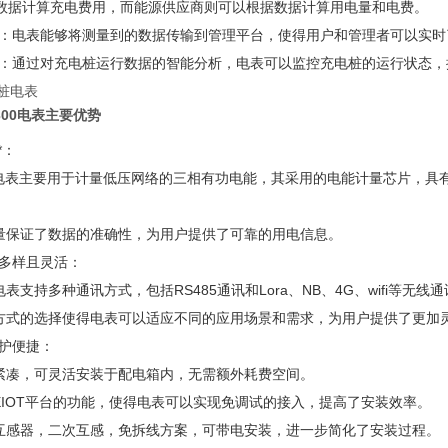
数据计算充电费用，而能源供应商则可以根据数据计算用电量和电费。
输：电表能够将测量到的数据传输到管理平台，使得用户和管理者可以实
析：通过对充电桩运行数据的智能分析，电表可以监控充电桩的运行状态
W300电表主要优势
*：
300电表主要用于计量低压网络的三相有功电能，其采用的电能计量芯片，具
。
测量保证了数据的准确性，为用户提供了可靠的用电信息。
式多样且灵活：
00电表支持多种通讯方式，包括RS485通讯和Lora、NB、4G、wifi等无线
讯方式的选择使得电表可以适应不同的应用场景和需求，为用户提供了更加
维护便捷：
寸紧凑，可灵活安装于配电箱内，无需额外耗费空间。
连EIOT平台的功能，使得电表可以实现免调试的接入，提高了安装效率。
口互感器，二次互感，免拆线方案，可带电安装，进一步简化了安装过程。