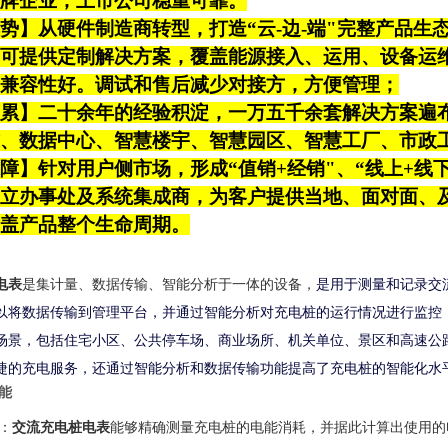
牌企业，上市公司
稳重可靠
。
势】从硬件制造商转型，打造“云-边-端"完整产品
可提供定制解决方案，覆盖能源接入、运用、设备运
兼容性
好
。调试和售后减少对接方，方便管理；
累】二十余年的经验积淀，一万五千余套解决方案遍
、数据中心、智慧楼宇、智慧园区、智慧工厂、市政
障】针对用户侧市场，形成“值销+经销"、“线上+线
立办事处及系统集成商，为客户提供当地、面对面、
盖产品整个生命周期。
电表
是集计量、数据传输、智能分析于一体的设备，
是用于测量和记录交
以将数据传输到管理平台，并通过智能分析对充电桩的运行情况进行监控
场景，包括住宅小区、公共停车场、商业场所、机关单位、景区和高速公
捷的充电服务，还通过智能分析和数据传输功能提高了充电桩的智能化水
能
：
交流充电桩电表
能够精确测量充电桩的电能消耗，并据此计算出使用的