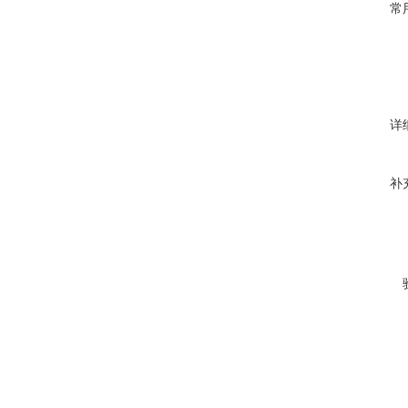
常
详
补