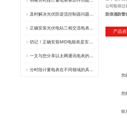
明晰分时段计量电表各部件功能特点保障电力计量数据准确合规
公司取得过
及时解决光伏防逆流控制器问题有助于提升系统稳定性与运维效率
防浪涌防雷
正确安装光伏电站三相交流电表是为光伏电站运维管理提供技术支持的关键
产品咨
切记！正确安装MID电能表是安全使用的前提
一文与您分享以太网通讯电表的正确安装步骤
分时段计量电表在不同领域的具体应用介绍
您
您
联