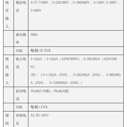
电
额定电
3×57.7/100V，3×220/380V，3×380/660V，3×100V, 3×380V，
压
压
3×660V
输
入
参比频
50Hz
率
每相
<0.5VA
功耗
电
输入电
3×1(6)A ；3×1(6)A（ADW300W）, 3×20(100)A（ADW300
流
流
W）
输
-HJ：（3×1.5(6)A（D10）、
3×20(100)A（D16）、3×80(400)
入
A（D24）、3×120(600)A（D36））
起动电
1‰Ib(0.5S级)，4‰Ib(1级)
流
每相
<1VA
功耗
辅
供电电
AC 85~265V
助
压