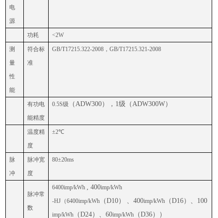
电
源
功耗
<
2W
测
符合标
GB/T17215
.322
-200
8，
GB/T17215
.321
-200
8
量
准
性
能
（
ADW300），1级（ADW300W）
有功电
0.5S
级
能精度
温度精
±2℃
度
脉
脉冲宽
80±20ms
冲
度
, 400
6400
imp/kWh
imp/kWh
脉冲常
（
D10）
、
400
（
D16）、100
-HJ（6400
imp/kWh
imp/kWh
数
（
D24）、60
（
D36））
imp/kWh
imp/kWh