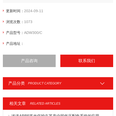
用户在不同场合进行安装使用。可灵活安装于配电箱内，实现
对不同区域和不同负荷的分项电能计量、运维监管或电力监控
更新时间：
2024-09-11
等需求。基站节能改造电表
浏览次数：
1073
产品型号：
ADW300/C
产品地址：
产品咨询
联系我们
产品分类
PRODUCT CATEGORY
相关文章
RELATED ARTICLES
浅谈ARB5弧光保护在某产业园低压配电系统的应用