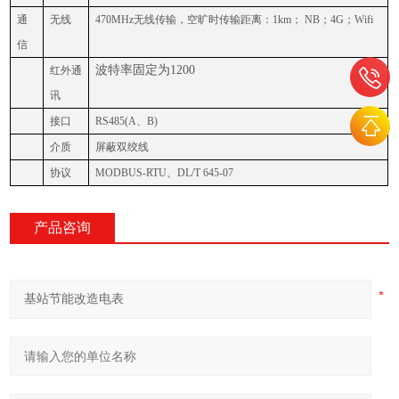
通
无线
470MHz无线传输，空旷时传输距离：1km； NB；4G；Wifi
信
波特率固定为
1200
红外通
讯
接口
RS485(A、B)
介质
屏蔽双绞线
协议
MODBUS-RTU、DL/T 645-07
产品咨询