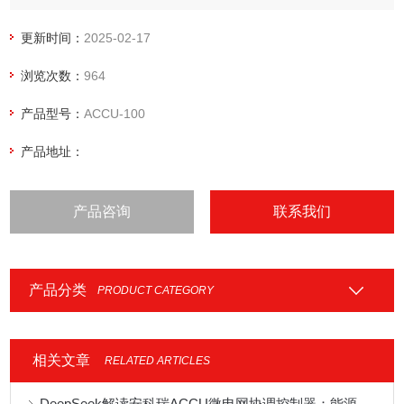
等多种设备，更依托其内置数据处理算法，实现了对微电网系
统全天候的数据采集与深度分析。光储充一体化电站微电网协
更新时间：
2025-02-17
调控制器
浏览次数：
964
产品型号：
ACCU-100
产品地址：
产品咨询
联系我们
产品分类
PRODUCT CATEGORY
相关文章
RELATED ARTICLES
DeepSeek解读安科瑞ACCU微电网协调控制器：能源管理的智慧大脑